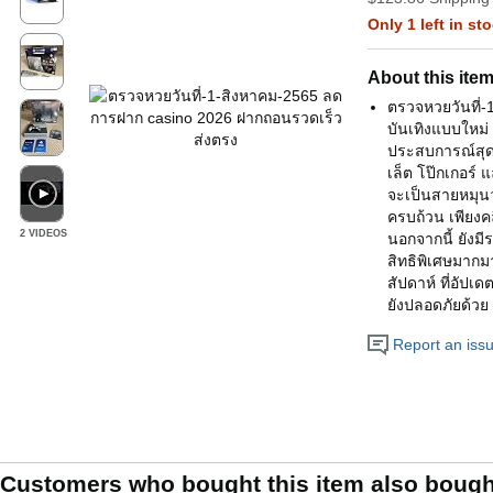
Only 1 left in st
About this ite
ตรวจหวยวันที่-
บันเทิงแบบใหม่ 
ประสบการณ์สุดม
เล็ต โป๊กเกอร์ แ
จะเป็นสายหมุนว
ครบถ้วน เพียงคล
2 VIDEOS
นอกจากนี้ ยังม
สิทธิพิเศษมาก
สัปดาห์ ที่อัปเ
ยังปลอดภัยด้วย A
Report an issue
Customers who bought this item also bough