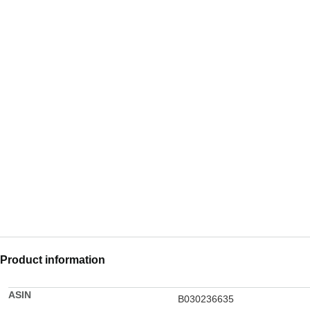
Product information
ASIN
B030236635