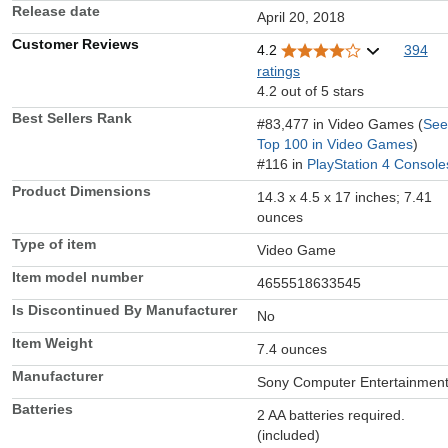
Release date
April 20, 2018
Customer Reviews
4.2
394
ratings
4.2 out of 5 stars
Best Sellers Rank
#83,477 in Video Games (
See
Top 100 in Video Games
)
#116 in
PlayStation 4 Console
Product Dimensions
14.3 x 4.5 x 17 inches; 7.41
ounces
Type of item
Video Game
Item model number
4655518633545
Is Discontinued By Manufacturer
No
Item Weight
7.4 ounces
Manufacturer
Sony Computer Entertainmen
Batteries
2 AA batteries required.
(included)