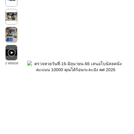
2 VIDEOS