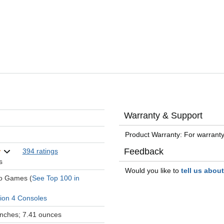
Warranty & Support
Product Warranty: For warranty
Feedback
394 ratings
s
Would you like to
tell us abou
eo Games (
See Top 100 in
tion 4 Consoles
 inches; 7.41 ounces