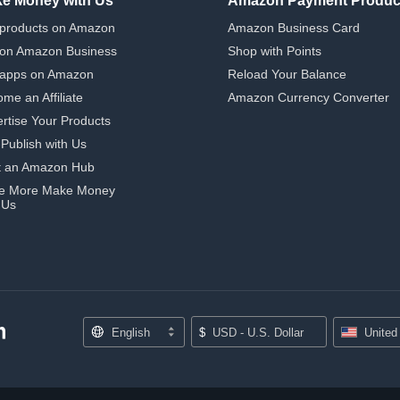
e Money with Us
Amazon Payment Produc
 products on Amazon
Amazon Business Card
 on Amazon Business
Shop with Points
 apps on Amazon
Reload Your Balance
me an Affiliate
Amazon Currency Converter
rtise Your Products
-Publish with Us
t an Amazon Hub
e More Make Money
 Us
English
$
USD - U.S. Dollar
United