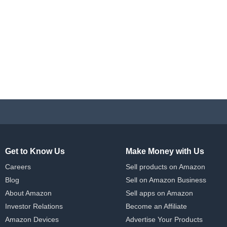
Get to Know Us
Make Money with Us
Careers
Sell products on Amazon
Blog
Sell on Amazon Business
About Amazon
Sell apps on Amazon
Investor Relations
Become an Affiliate
Amazon Devices
Advertise Your Products