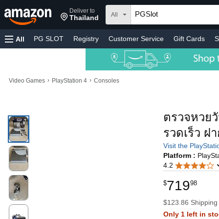
Deliver to
All
Thailand
PG SLOT
Registry
Customer Service
Gift Cards
S
All
›
›
Video Games
PlayStation 4
Consoles
ตรวจหวยวั
รวดเร็ว ฝา
Visit the PlayStat
Platform :
PlaySt
4.2
719
$
98
$123.86 Shipping
Only 1 left in st