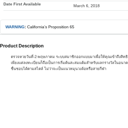
Date First Available
March 6, 2018
WARNING
:
California’s Proposition 65
Product Description
ตรวจหวยวันที่-2-พฤษภาคม ระบบสมาชิกออกแบบมาเพื่อให้คุณเข้าถึงสิทธิป
เพียงแค่ลงทะเบียนก็ถือเป็นการเริ่มต้นสะสมแต้มสำหรับแลกรางวัลในอนาคต 
ชื่นชอบได้ตามสไตล์ ไม่ว่าจะเป็นแนวหมุนวงล้อหรือสายกีฬา