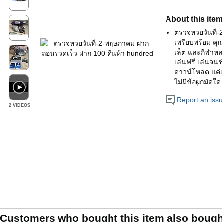
About this ite
ตรวจหวยวันที่-2
เพรียบพร้อม คุ
เล็ต และกีฬาห
เล่นฟรี เล่นจน
ดาวน์โหลด แค่เข
ไม่มีข้อผูกมัดใด
Report an issue
2 VIDEOS
Customers who bought this item also bough