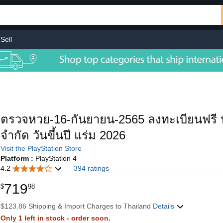
Sell
ตรวจหวย-16-กันยายน-2565 ลงทะเบียนฟรี นั
จำกัด วันขึ้นปี แร่ม 2026
Visit the PlayStation Store
Platform :
PlayStation 4
4.2
394 ratings
719
$
98
$123.86 Shipping & Import Charges to Thailand
Details
Only 1 left in stock - order soon.