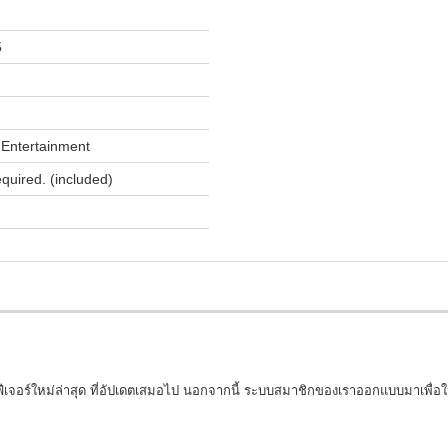
5
Entertainment
equired. (included)
เจอร์ใหม่ล่าสุด ที่อัปเดตเสมอไป นอกจากนี้ ระบบสมาชิกของเราออกแบบมาเพื่อให้