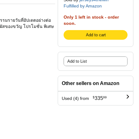
Fulfilled by Amazon
Only 1 left in stock - order
รมรายวันที่อัปเดตอย่างต่อ
soon.
ัมผัสของขวัญ โปรโมชั่น พิเศษ
Add to cart
Add to List
Other sellers on Amazon
$
335
99
Used (4) from