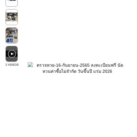
2 VIDEOS