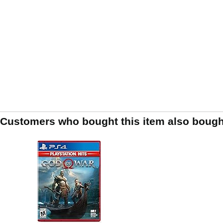
Customers who bought this item also bough