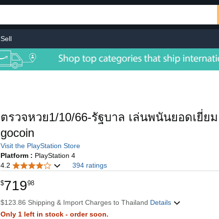
Sell
ตรวจหวย1/10/66-รัฐบาล เล่นพนันยอดเยี่ยม 
gocoin
Visit the PlayStation Store
Platform :
PlayStation 4
4.2
394 ratings
719
$
98
$123.86 Shipping & Import Charges to Thailand
Details
Only 1 left in stock - order soon.