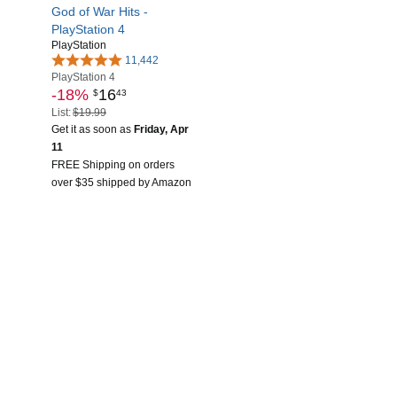
God of War Hits -
PlayStation 4
PlayStation
11,442
PlayStation 4
-18%
16
$
43
List:
$19.99
Get it as soon as
Friday, Apr
11
FREE Shipping on orders
over $35 shipped by Amazon