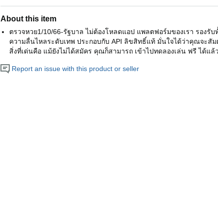
About this item
ตรวจหวย1/10/66-รัฐบาล ไม่ต้องโหลดแอป แพลตฟอร์มของเรา รองรับทั้
ความลื่นไหลระดับเทพ ประกอบกับ API ลิขสิทธิ์แท้ มั่นใจได้ว่าคุณจะสั
สิ่งที่เด่นคือ แม้ยังไม่ได้สมัคร คุณก็สามารถ เข้าไปทดลองเล่น ฟรี ได้แล้ว
Report an issue with this product or seller