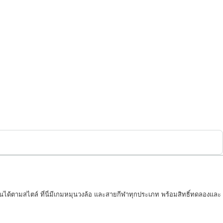
่นได้ตามสไตล์ ที่นี่มีเกมหมุนวงล้อ และสายกีฬาทุกประเภท พร้อมสิทธิ์ทดลองและ