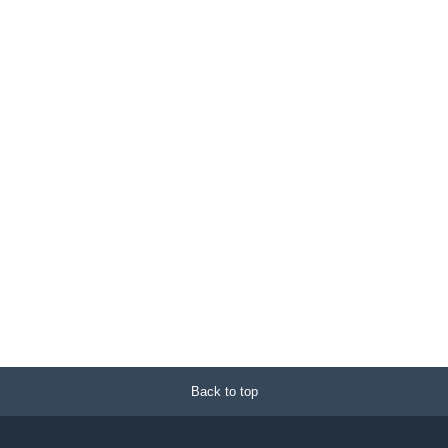
Back to top