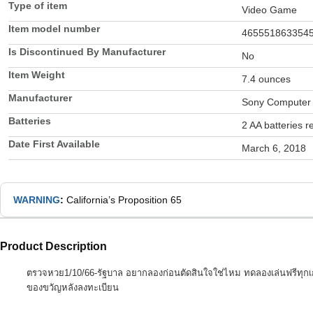
Type of item
Video Game
Item model number
465551863354
Is Discontinued By Manufacturer
No
Item Weight
7.4 ounces
Manufacturer
Sony Computer 
Batteries
2 AA batteries r
Date First Available
March 6, 2018
WARNING
:
California’s Proposition 65
Product Description
ตรวจหวย1/10/66-รัฐบาล อยากลองก่อนตัดสินใจใช่ไหม ทดลองเล่นฟรีทุกเกมได
ของขวัญหลังลงทะเบียน