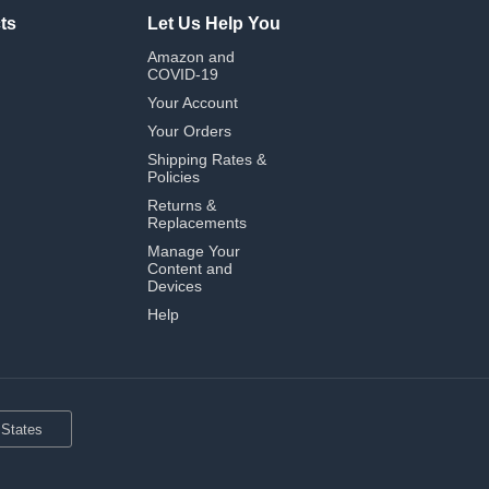
ts
Let Us Help You
Amazon and
COVID-19
Your Account
Your Orders
Shipping Rates &
Policies
Returns &
Replacements
Manage Your
Content and
Devices
Help
 States