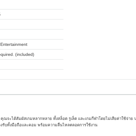
5
Entertainment
equired. (included)
คุณจะได้สัมผัสเกมหลากหลาย ทั้งสล็อต รูเล็ต และเกมกีฬาโดยไม่เสียค่าใช้จ่าย น
รับทั้งมือถือและคอม พร้อมความลื่นไหลตลอดการใช้งาน