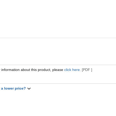
 information about this product, please
click here.
[PDF ]
t a lower price?