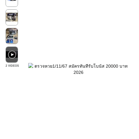
2 VIDEOS