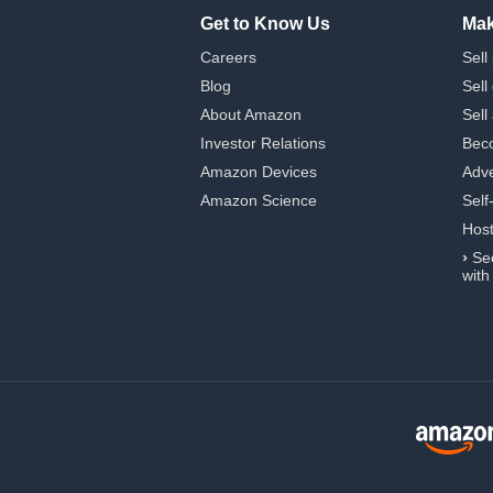
Get to Know Us
Mak
Careers
Sell
Blog
Sell
About Amazon
Sell
Investor Relations
Beco
Amazon Devices
Adve
Amazon Science
Self
Hos
›
Se
with