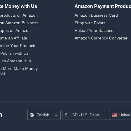
e Money with Us
Amazon Payment Produc
 products on Amazon
Amazon Business Card
 on Amazon Business
Shop with Points
 apps on Amazon
Reload Your Balance
me an Affiliate
Amazon Currency Converter
rtise Your Products
-Publish with Us
t an Amazon Hub
e More Make Money
 Us
English
$
USD - U.S. Dollar
United