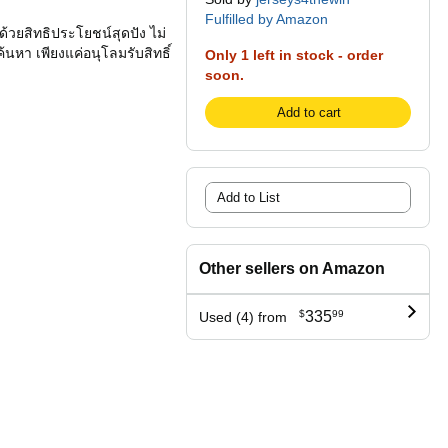
Fulfilled by Amazon
วยสิทธิประโยชน์สุดปัง ไม่
นหา เพียงแค่อนุโลมรับสิทธิ์
Only 1 left in stock - order
soon.
Add to cart
Add to List
Other sellers on Amazon
$
335
99
Used (4) from