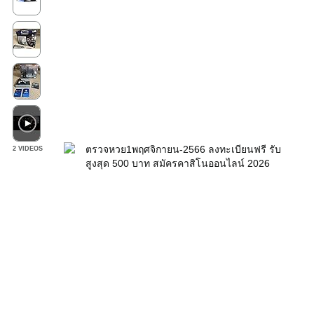
2 VIDEOS