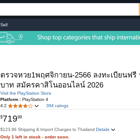
Sell
ตรวจหวย1พฤศจิกายน-2566 ลงทะเบียนฟรี รั
บาท สมัครคาสิโนออนไลน์ 2026
Visit the PlayStation Store
Platform :
PlayStation 4
4.2
394 ratings
719
$
98
$123.86 Shipping & Import Charges to Thailand
Details
Only 1 left in stock - order soon.