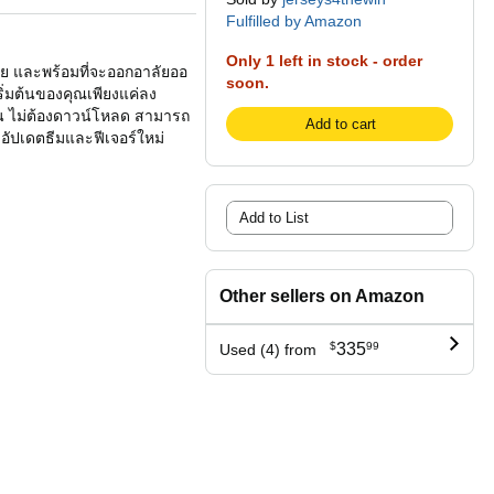
Fulfilled by Amazon
Only 1 left in stock - order
ย และพร้อมที่จะออกอาลัยออ
soon.
ิ่มต้นของคุณเพียงแค่ลง
งิน ไม่ต้องดาวน์โหลด สามารถ
Add to cart
ีอัปเดตธีมและฟีเจอร์ใหม่
Add to List
Other sellers on Amazon
$
335
99
Used (4) from