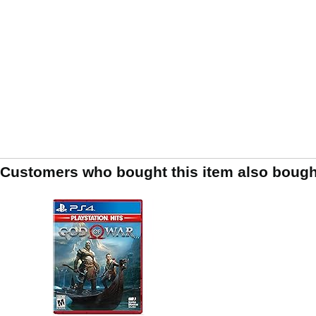
Customers who bought this item also bough