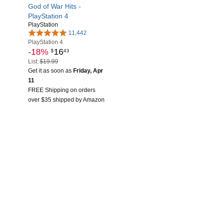
God of War Hits -
PlayStation 4
PlayStation
11,442
PlayStation 4
-18%
16
$
43
List:
$19.99
Get it as soon as
Friday, Apr
11
FREE Shipping on orders
over $35 shipped by Amazon