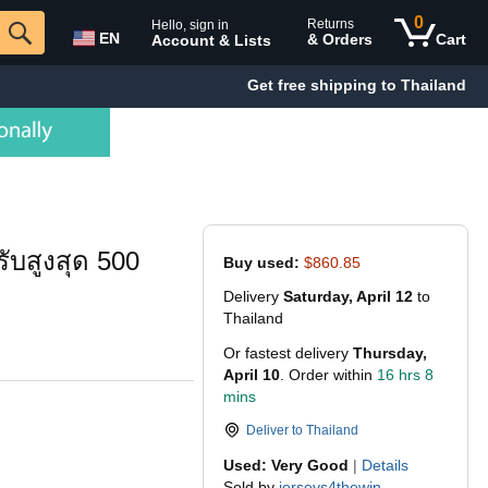
0
Returns
Hello, sign in
EN
& Orders
Cart
Account & Lists
Get free shipping to Thailand
บสูงสุด 500
Buy used:
$860.85
Delivery
Saturday, April 12
to
Thailand
Or fastest delivery
Thursday,
April 10
. Order within
16 hrs 8
mins
Deliver to
Thailand
Used: Very Good
|
Details
Sold by
jerseys4thewin