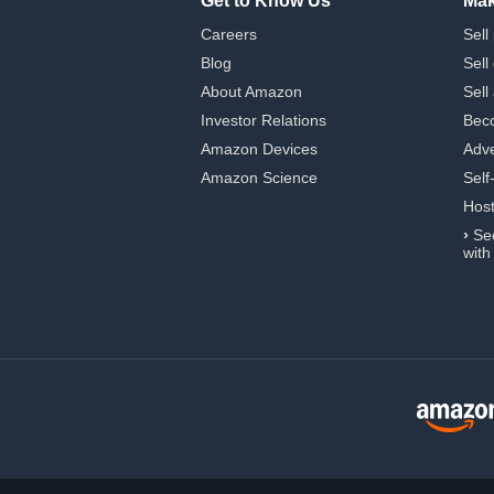
Get to Know Us
Mak
Careers
Sell
Blog
Sell
About Amazon
Sell
Investor Relations
Beco
Amazon Devices
Adve
Amazon Science
Self
Hos
›
Se
with