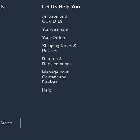
ts
Let Us Help You
Amazon and
COVID-19
Your Account
Your Orders
Shipping Rates &
Policies
Returns &
Replacements
Manage Your
Content and
Devices
Help
 States