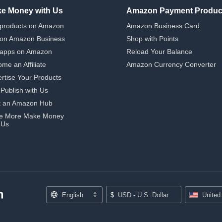
e Money with Us
Amazon Payment Produc
 products on Amazon
Amazon Business Card
 on Amazon Business
Shop with Points
 apps on Amazon
Reload Your Balance
me an Affiliate
Amazon Currency Converter
rtise Your Products
-Publish with Us
t an Amazon Hub
e More Make Money
 Us
English
$
USD - U.S. Dollar
United