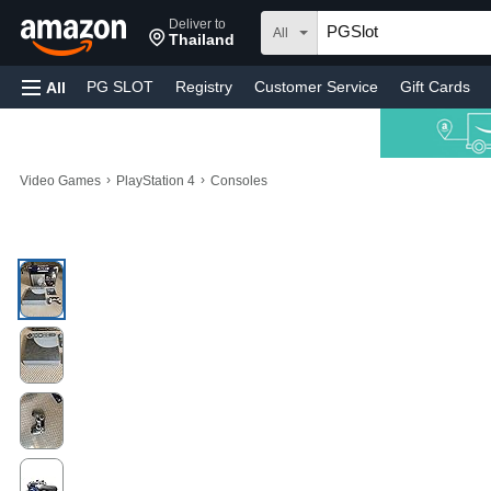
Deliver to
All
Thailand
PG SLOT
Registry
Customer Service
Gift Cards
All
›
›
Video Games
PlayStation 4
Consoles