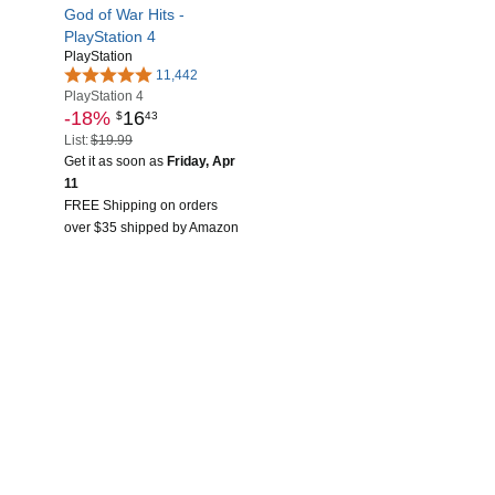
God of War Hits -
PlayStation 4
PlayStation
11,442
PlayStation 4
-18%
16
$
43
List:
$19.99
Get it as soon as
Friday, Apr
11
FREE Shipping on orders
over $35 shipped by Amazon