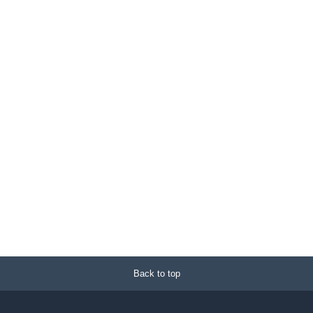
Back to top