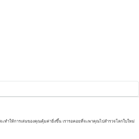
ี่จะทำให้การเล่นของคุณคุ้มค่ายิ่งขึ้น เรารอคอยที่จะพาคุณไปสำรวจโลกใบใหม่