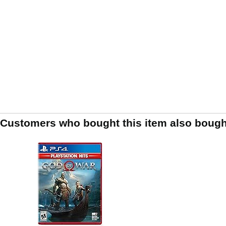
Customers who bought this item also bough