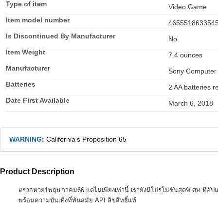
Type of item
Video Game
Item model number
465551863354
Is Discontinued By Manufacturer
No
Item Weight
7.4 ounces
Manufacturer
Sony Computer 
Batteries
2 AA batteries r
Date First Available
March 6, 2018
WARNING
:
California’s Proposition 65
Product Description
ตรวจหวย1พฤษภาคม66 แต่ไม่เพียงเท่านี้ เรายังมีโปรโมชั่นสุดพิเศษ ที่อ
พร้อมความบันเทิงที่ทันสมัย API ลิขสิทธิ์แท้