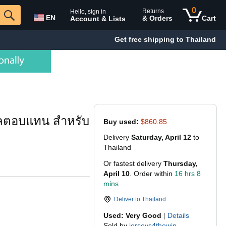
0
Returns
Hello, sign in
EN
& Orders
Cart
Account & Lists
Get free shipping to Thailand
ลตอบแทน สำหรับ
Buy used:
$860.85
Delivery
Saturday, April 12
to
Thailand
Or fastest delivery
Thursday,
April 10
. Order within
16 hrs 8
mins
Deliver to
Thailand
Used: Very Good
|
Details
Sold by
jerseys4thewin