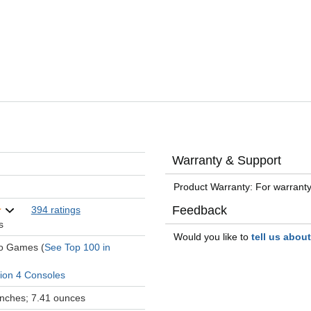
Warranty & Support
Product Warranty: For warranty
Feedback
394 ratings
s
Would you like to
tell us abou
eo Games (
See Top 100 in
tion 4 Consoles
 inches; 7.41 ounces