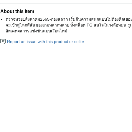
About this item
ตรวจหวย1สิงหาคม2565-กองสลาก เริ่มต้นความสนุกแบบไม่ต้องคิดเยอะ
จะเข้าสู่โลกสีสันของเกมหลากหลาย ทั้งสล็อต PG สนใจในวงล้อหมุน รูเล็
อัพเดตผลการแข่งขันแบบเรียลไทม์
Report an issue with this product or seller