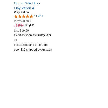
God of War Hits -
PlayStation 4
PlayStation
11,442
PlayStation 4
-18%
16
$
43
List:
$19.99
Get it as soon as
Friday, Apr
11
FREE Shipping on orders
over $35 shipped by Amazon