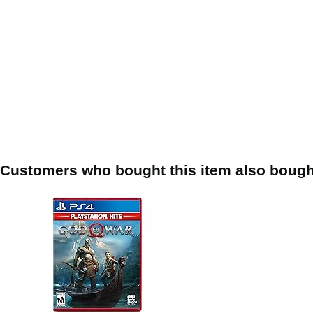
Customers who bought this item also bough