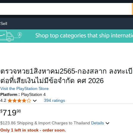
Sell
ตรวจหวย1สิงหาคม2565-กองสลาก ลงทะเบีย
ต่อที่เสียเงินไม่มีข้อจำกัด คศ 2026
Visit the PlayStation Store
Platform :
PlayStation 4
4.2
394 ratings
719
$
98
$123.86 Shipping & Import Charges to Thailand
Details
Only 1 left in stock - order soon.