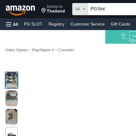
Deliver to
All
Thailand
PG SLOT
Registry
Customer Service
Gift Cards
All
›
›
Video Games
PlayStation 4
Consoles