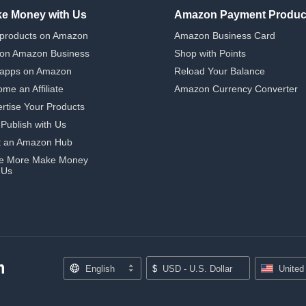
e Money with Us
Amazon Payment Produc
 products on Amazon
Amazon Business Card
 on Amazon Business
Shop with Points
 apps on Amazon
Reload Your Balance
me an Affiliate
Amazon Currency Converter
rtise Your Products
-Publish with Us
t an Amazon Hub
e More Make Money
 Us
English
$
USD - U.S. Dollar
United