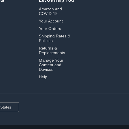
ts
Let Us Help You
Amazon and
COVID-19
Your Account
Your Orders
Shipping Rates &
Policies
Returns &
Replacements
Manage Your
Content and
Devices
Help
 States