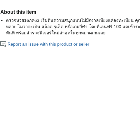
About this item
ตรวจหวย16กค63 เริ่มต้นความสนุกแบบไม่มีกังวลเพียงแค่ลงทะเบียน คุณจ
หลาย ไม่ว่าจะเป็น สล็อต รูเล็ต หรือเกมกีฬา โดยที่เล่นฟรี 100 แค่เข้
ทันที พร้อมสำรวจฟีเจอร์ใหม่ล่าสุดในทุกหมวดเกมเลย
Report an issue with this product or seller