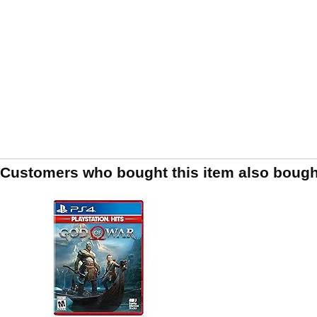
Customers who bought this item also bough