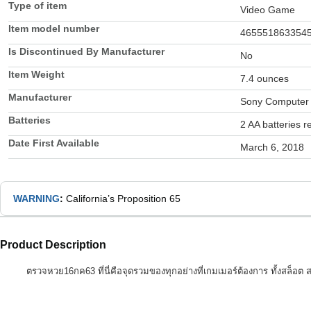
Type of item
Video Game
Item model number
465551863354
Is Discontinued By Manufacturer
No
Item Weight
7.4 ounces
Manufacturer
Sony Computer 
Batteries
2 AA batteries r
Date First Available
March 6, 2018
WARNING
:
California’s Proposition 65
Product Description
ตรวจหวย16กค63 ที่นี่คือจุดรวมของทุกอย่างที่เกมเมอร์ต้องการ ทั้งสล็อต