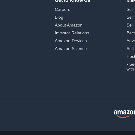
Get to Know Us
Mak
Careers
Sell
Blog
Sell
About Amazon
Sell
Investor Relations
Beco
Amazon Devices
Adve
Amazon Science
Self
Hos
›
Se
with