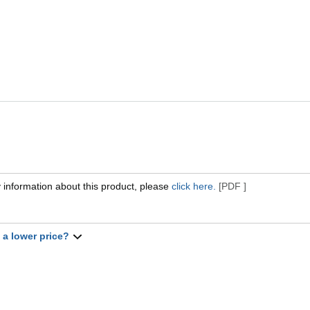
 information about this product, please
click here.
[PDF ]
t a lower price?