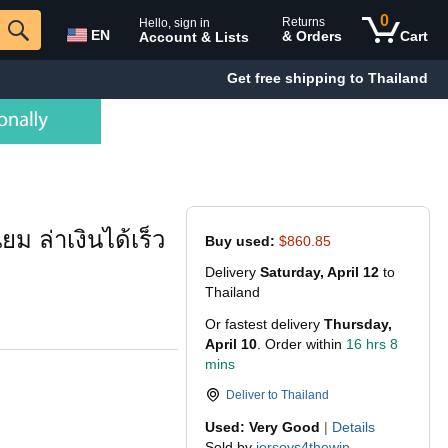
0
Returns
Hello, sign in
EN
& Orders
Cart
Account & Lists
Get free shipping to Thailand
 ล่าเงินได้เร็ว
Buy used:
$860.85
Delivery
Saturday, April 12
to
Thailand
Or fastest delivery
Thursday,
April 10
. Order within
16 hrs 8
mins
Deliver to
Thailand
Used: Very Good
|
Details
Sold by
jerseys4thewin