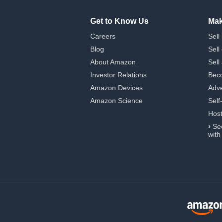
Get to Know Us
Mak
Careers
Sell
Blog
Sell
About Amazon
Sell
Investor Relations
Beco
Amazon Devices
Adve
Amazon Science
Self
Hos
›
Se
with