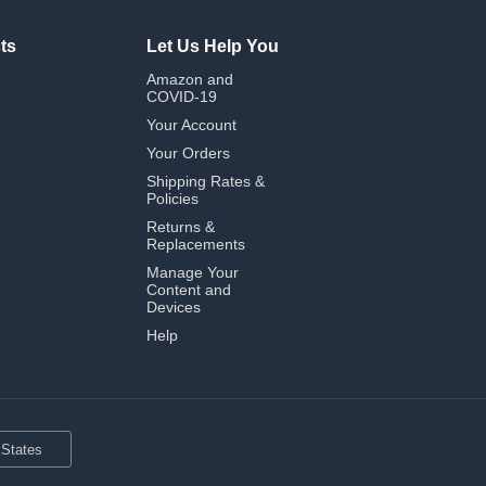
ts
Let Us Help You
Amazon and
COVID-19
Your Account
Your Orders
Shipping Rates &
Policies
Returns &
Replacements
Manage Your
Content and
Devices
Help
 States