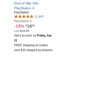
God of War Hits -
PlayStation 4
PlayStation
11,442
PlayStation 4
-18%
16
$
43
List:
$19.99
Get it as soon as
Friday, Apr
11
FREE Shipping on orders
over $35 shipped by Amazon