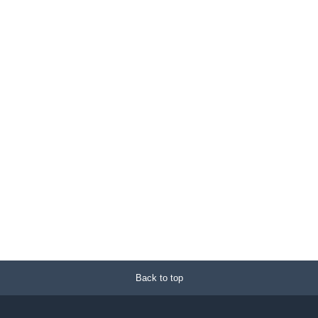
Back to top