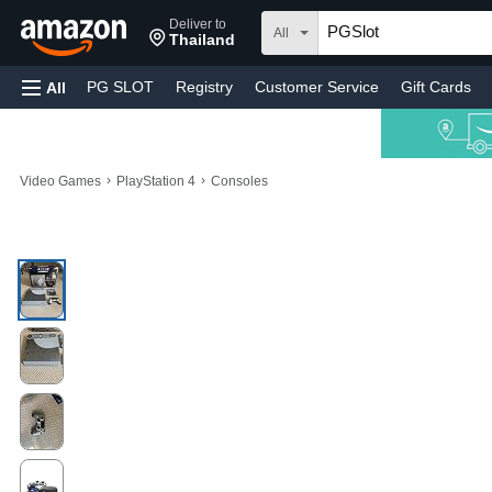
Deliver to
All
Thailand
PG SLOT
Registry
Customer Service
Gift Cards
All
›
›
Video Games
PlayStation 4
Consoles