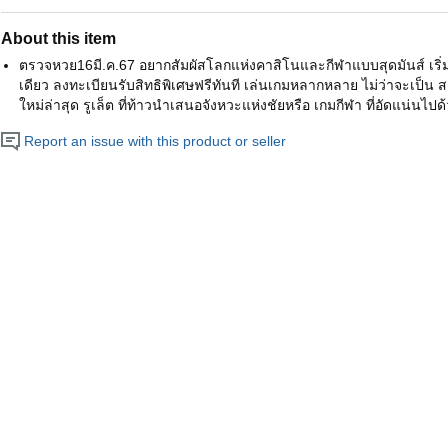
About this item
ตรวจหวย16มี.ค.67 อยากสัมผัสโลกแห่งคาสิโนและกีฬาแบบสุดมันส์ เริ่
เดียว ลงทะเบียนรับสิทธิพิเศษฟรีทันที เล่นเกมหลากหลาย ไม่ว่าจะเป็น 
ใหม่ล่าสุด รูเล็ต ที่ท้าวนำเสนอจังหวะแห่งชัยหรือ เกมกีฬา ที่อัดแน่นไ
Report an issue with this product or seller