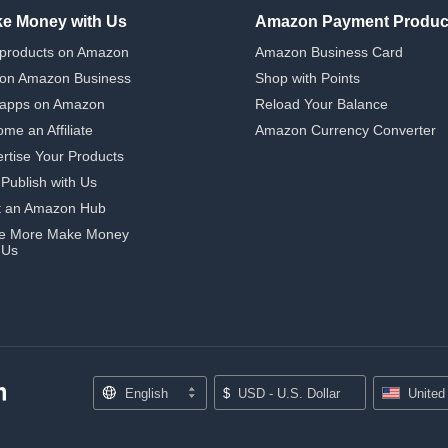
e Money with Us
Amazon Payment Produc
 products on Amazon
Amazon Business Card
 on Amazon Business
Shop with Points
 apps on Amazon
Reload Your Balance
me an Affiliate
Amazon Currency Converter
rtise Your Products
-Publish with Us
t an Amazon Hub
e More Make Money
 Us
English
$
USD - U.S. Dollar
United