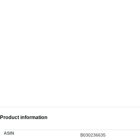
Product information
ASIN
B030236635