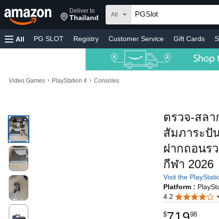
Deliver to
All
Thailand
PG SLOT
Registry
Customer Service
Gift Cards
S
All
›
›
Video Games
PlayStation 4
Consoles
ตรวจ-สลา
สัมภาระปั
ฝากถอนรวด
กีฬา 2026
Visit the PlayStat
Platform :
PlaySt
4.2
719
$
98