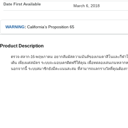
Date First Available
March 6, 2018
WARNING
:
California’s Proposition 65
Product Description
ตรวจ-สลาก-16-พฤษภาคม อยากสัมผัสความมันส์ของเกมคาสิโนและกีฬาโดยไ
เต้น เพียงแค่สมัคร ระบบจะมอบเครดิตฟรีให้คุณ เพื่อทดลองเล่นเกมหลากหล
นอกจากนี้ ระบบสมาชิกยังมีคะแนนสะสม ที่สามารถแลกรางวัลที่คุณต้องก