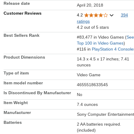
Release date
April 20, 2018
Customer Reviews
4.2
394
ratings
4.2 out of 5 stars
Best Sellers Rank
#83,477 in Video Games (
See
Top 100 in Video Games
)
#116 in
PlayStation 4 Console
Product Dimensions
14.3 x 4.5 x 17 inches; 7.41
ounces
Type of item
Video Game
Item model number
4655518633545
Is Discontinued By Manufacturer
No
Item Weight
7.4 ounces
Manufacturer
Sony Computer Entertainmen
Batteries
2 AA batteries required.
(included)