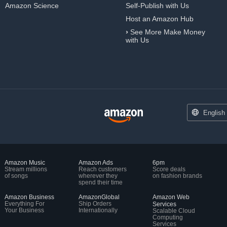
Amazon Science
Self-Publish with Us
Host an Amazon Hub
›
See More Make Money
with Us
English
Amazon Music
Amazon Ads
6pm
Stream millions
Reach customers
Score deals
of songs
wherever they
on fashion brands
spend their time
Amazon Business
AmazonGlobal
Amazon Web
Everything For
Ship Orders
Services
Your Business
Internationally
Scalable Cloud
Computing
Services