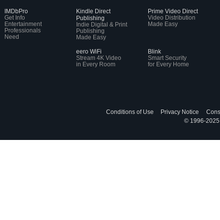
IMDbPro
Kindle Direct
Prime Video Direct
Get Info
Video Distribution
Publishing
Entertainment
Made Easy
Indie Digital & Print
Professionals
Publishing
Need
Made Easy
eero WiFi
Blink
Stream 4K Video
Smart Security
in Every Room
for Every Home
Conditions of Use
Privacy Notice
Cons
© 1996-2025, 