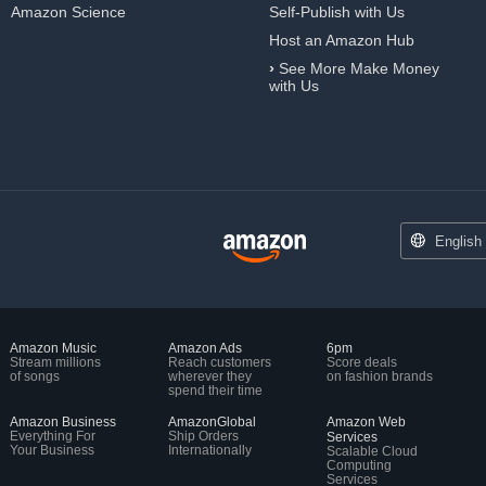
Amazon Science
Self-Publish with Us
Host an Amazon Hub
›
See More Make Money
with Us
English
Amazon Music
Amazon Ads
6pm
Stream millions
Reach customers
Score deals
of songs
wherever they
on fashion brands
spend their time
Amazon Business
AmazonGlobal
Amazon Web
Everything For
Ship Orders
Services
Your Business
Internationally
Scalable Cloud
Computing
Services