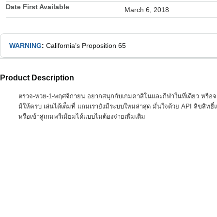
Date First Available
March 6, 2018
WARNING
:
California’s Proposition 65
Product Description
ตรวจ-หวย-1-พฤศจิกายน อยากสนุกกับเกมคาสิโนและกีฬาในที่เดียว หรือจะล
มีให้ครบ เล่นได้เต็มที่ แถมเรายังมีระบบใหม่ล่าสุด มั่นใจด้วย API ลิขสิทธิ์
หรือเข้าสู่เกมพรีเมียมได้แบบไม่ต้องจ่ายเพิ่มเติม