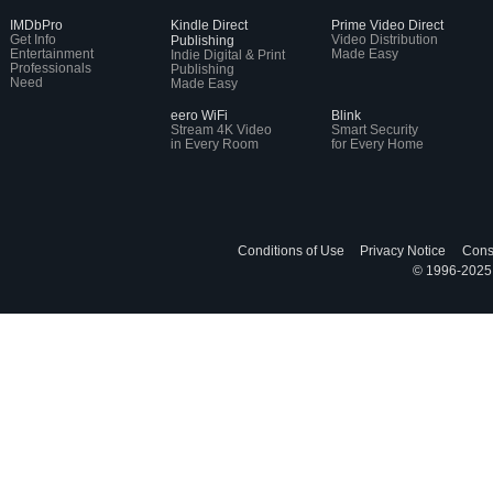
IMDbPro
Kindle Direct
Prime Video Direct
Get Info
Video Distribution
Publishing
Entertainment
Made Easy
Indie Digital & Print
Professionals
Publishing
Need
Made Easy
eero WiFi
Blink
Stream 4K Video
Smart Security
in Every Room
for Every Home
Conditions of Use
Privacy Notice
Cons
© 1996-2025, 