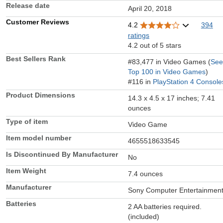
Release date
April 20, 2018
Customer Reviews
4.2
394
ratings
4.2 out of 5 stars
Best Sellers Rank
#83,477 in Video Games (
See
Top 100 in Video Games
)
#116 in
PlayStation 4 Console
Product Dimensions
14.3 x 4.5 x 17 inches; 7.41
ounces
Type of item
Video Game
Item model number
4655518633545
Is Discontinued By Manufacturer
No
Item Weight
7.4 ounces
Manufacturer
Sony Computer Entertainmen
Batteries
2 AA batteries required.
(included)