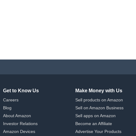
Get to Know Us
Make Money with Us
Careers
Sell products on Amazon
Blog
Sell on Amazon Business
About Amazon
Sell apps on Amazon
Investor Relations
Become an Affiliate
Amazon Devices
Advertise Your Products