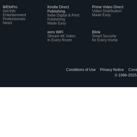
IMDbPro
Kindle Direct
Prime Video Direct
Get Info
Video Distribution
Publishing
Entertainment
Made Easy
Indie Digital & Print
Professionals
Publishing
Need
Made Easy
eero WiFi
Blink
Stream 4K Video
Smart Security
in Every Room
for Every Home
Conditions of Use
Privacy Notice
Cons
© 1996-2025, 