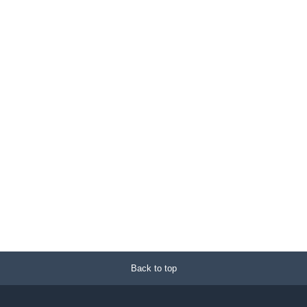
Back to top