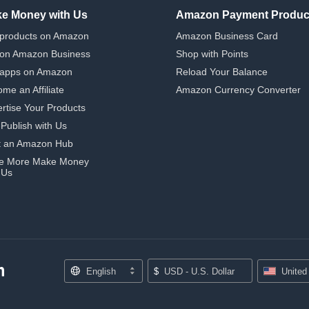
e Money with Us
Amazon Payment Produc
 products on Amazon
Amazon Business Card
 on Amazon Business
Shop with Points
 apps on Amazon
Reload Your Balance
me an Affiliate
Amazon Currency Converter
rtise Your Products
-Publish with Us
t an Amazon Hub
e More Make Money
 Us
English
$
USD - U.S. Dollar
United