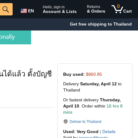
0
Returns
Hello, sign in
EN
& Orders
Cart
Account & Lists
Get free shipping to Thailand
ด้แล้ว ตั้งบัญชี
Buy used:
$860.85
Delivery
Saturday, April 12
to
Thailand
Or fastest delivery
Thursday,
April 10
. Order within
16 hrs 8
mins
Deliver to
Thailand
Used: Very Good
|
Details
Sold by
jerseys4thewin