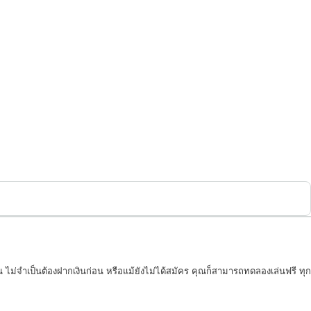
ม่จำเป็นต้องฝากเงินก่อน หรือแม้ยังไม่ได้สมัคร คุณก็สามารถทดลองเล่นฟรี ทุก