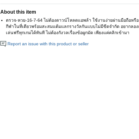
About this item
ตรวจ-หวย-16-7-64 ไม่ต้องดาวน์โหลดแอพล้า ใช้งานง่ายผ่านมือถือหรื
กีฬาในที่เดียวพร้อมสะสมแต้มแลกรางวัลกันแบบไม่มีขีดจำกัด อยากลอง
เล่นฟรีทุกเกมได้ทันที ไม่ต้องกังวลเรื่องข้อผูกมัด เพียงแค่คลิกเข้ามา
Report an issue with this product or seller