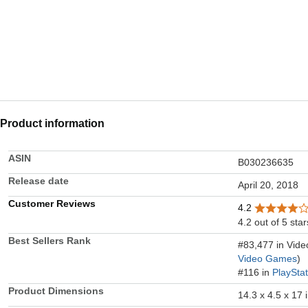
Product information
ASIN
B030236635
Release date
April 20, 2018
Customer Reviews
4.2
4.2 out of 5 star
Best Sellers Rank
#83,477 in Vid
Video Games
)
#116 in
PlaySta
Product Dimensions
14.3 x 4.5 x 17