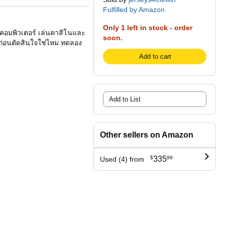
Fulfilled by Amazon
Only 1 left in stock - order
อคอมพิวเตอร์ เล่นคาสิโนและ
soon.
ก่อนตัดสินใจใช่ไหม ทดลอง
Add to cart
Add to List
Other sellers on Amazon
$
335
99
Used (4) from