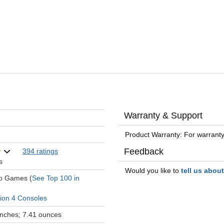
Warranty & Support
Product Warranty: For warranty
Feedback
394 ratings
s
Would you like to
tell us abou
eo Games (
See Top 100 in
tion 4 Consoles
 inches; 7.41 ounces