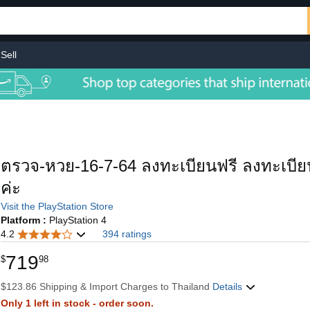
Sell
ตรวจ-หวย-16-7-64 ลงทะเบียนฟรี ลงทะเบียนไ
ค่ะ
Visit the PlayStation Store
Platform :
PlayStation 4
4.2
394 ratings
719
$
98
$123.86 Shipping & Import Charges to Thailand
Details
Only 1 left in stock - order soon.