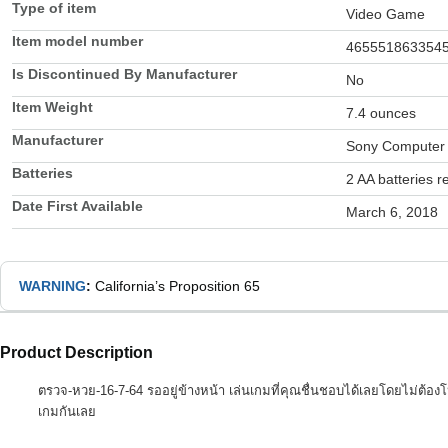
Type of item
Video Game
Item model number
465551863354
Is Discontinued By Manufacturer
No
Item Weight
7.4 ounces
Manufacturer
Sony Computer 
Batteries
2 AA batteries r
Date First Available
March 6, 2018
WARNING
:
California’s Proposition 65
Product Description
ตรวจ-หวย-16-7-64 รออยู่ข้างหน้า เล่นเกมที่คุณชื่นชอบได้เลยโดยไม่ต้
เกมกันเลย