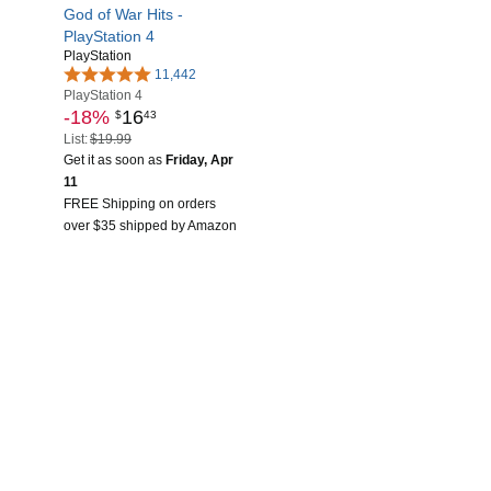
God of War Hits -
PlayStation 4
PlayStation
11,442
PlayStation 4
-18%
16
$
43
List:
$19.99
Get it as soon as
Friday, Apr
11
FREE Shipping on orders
over $35 shipped by Amazon