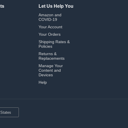
ts
Let Us Help You
Amazon and
COVID-19
Your Account
Your Orders
Shipping Rates &
Policies
Returns &
Replacements
Manage Your
Content and
Devices
Help
 States