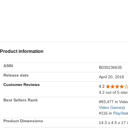
Product information
ASIN
B030236635
Release date
April 20, 2018
Customer Reviews
4.2
4.2 out of 5 star
Best Sellers Rank
#83,477 in Vid
Video Games
)
#116 in
PlaySta
Product Dimensions
14.3 x 4.5 x 17