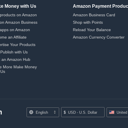
e Money with Us
Amazon Payment Produc
 products on Amazon
Amazon Business Card
 on Amazon Business
Shop with Points
 apps on Amazon
Reload Your Balance
me an Affiliate
Amazon Currency Converter
rtise Your Products
-Publish with Us
t an Amazon Hub
e More Make Money
 Us
English
$
USD - U.S. Dollar
United