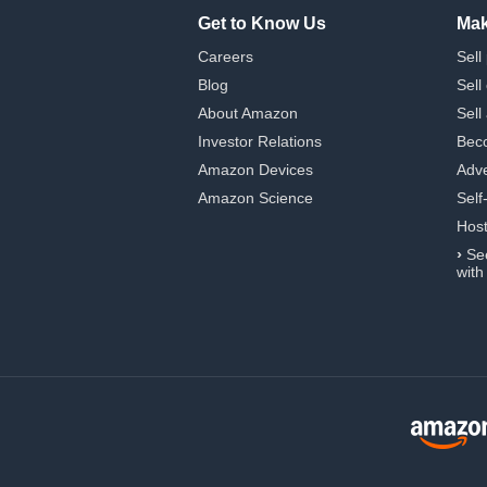
Get to Know Us
Mak
Careers
Sell
Blog
Sell
About Amazon
Sell
Investor Relations
Beco
Amazon Devices
Adve
Amazon Science
Self
Hos
›
Se
with