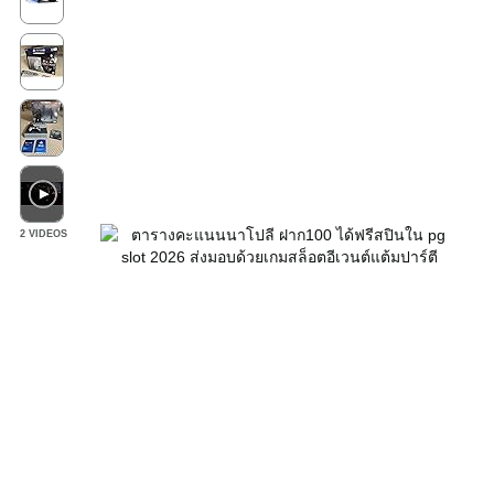
2 VIDEOS