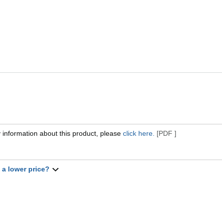
 information about this product, please
click here.
[PDF ]
t a lower price?