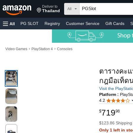
Deliver to
All
Thailand
PG SLOT
Registry
Customer Service
Gift Cards
S
All
›
›
Video Games
PlayStation 4
Consoles
ตารางคะแน
กฎมือเท็ดน
Visit the PlayStat
Platform :
PlaySt
4.2
719
$
98
$123.86 Shipping
Only 1 left in st