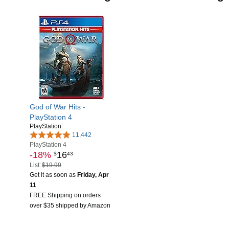
God of War Hits -
PlayStation 4
PlayStation
11,442
PlayStation 4
-18%
16
$
43
List:
$19.99
Get it as soon as
Friday, Apr
11
FREE Shipping on orders
over $35 shipped by Amazon