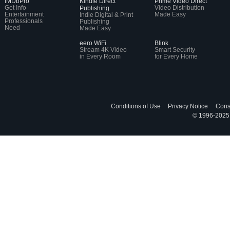
IMDbPro
Kindle Direct
Prime Video Direct
Get Info
Video Distribution
Publishing
Entertainment
Made Easy
Indie Digital & Print
Professionals
Publishing
Need
Made Easy
eero WiFi
Blink
Stream 4K Video
Smart Security
in Every Room
for Every Home
Conditions of Use
Privacy Notice
Cons
© 1996-2025, 