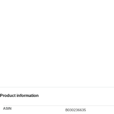
Product information
ASIN
B030236635