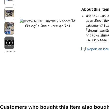
About this ite
ตารางคะแนนเยอ
ลงทะเบียนสมัคร
แห่งเกมคาสิโน
โป๊กเกอร์ และอ
การลงทะเบียนคุ
และเริ่มทดลองเล
Report an issue
2 VIDEOS
Customers who bought this item also bough