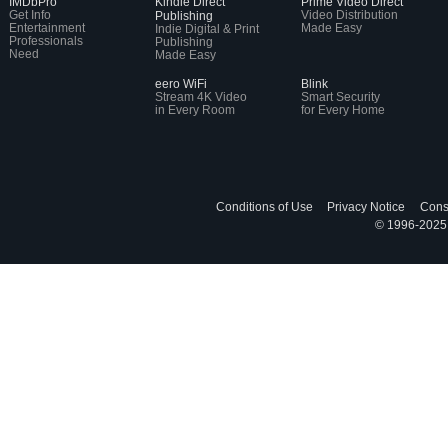
IMDbPro
Kindle Direct
Prime Video Direct
Get Info
Video Distribution
Publishing
Entertainment
Made Easy
Indie Digital & Print
Professionals
Publishing
Need
Made Easy
eero WiFi
Blink
Stream 4K Video
Smart Security
in Every Room
for Every Home
Conditions of Use
Privacy Notice
Cons
© 1996-2025, 