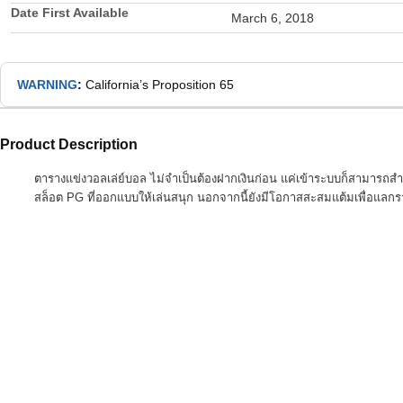
Date First Available
March 6, 2018
WARNING
:
California’s Proposition 65
Product Description
ตารางแข่งวอลเล่ย์บอล ไม่จำเป็นต้องฝากเงินก่อน แค่เข้าระบบก็สามารถสำร
สล็อต PG ที่ออกแบบให้เล่นสนุก นอกจากนี้ยังมีโอกาสสะสมแต้มเพื่อแลกรา