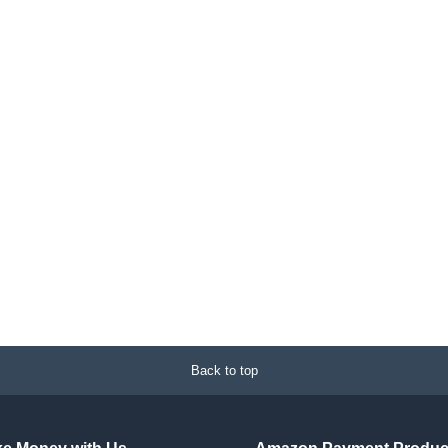
Back to top