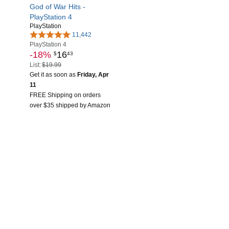
God of War Hits -
PlayStation 4
PlayStation
11,442
PlayStation 4
-18%
16
$
43
List:
$19.99
Get it as soon as
Friday, Apr
11
FREE Shipping on orders
over $35 shipped by Amazon