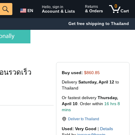
0
Returns
Hello, sign in
EN
& Orders
Cart
Account & Lists
Get free shipping to Thailand
อนรวดเร็ว
Buy used:
$860.85
Delivery
Saturday, April 12
to
Thailand
Or fastest delivery
Thursday,
April 10
. Order within
16 hrs 8
mins
Deliver to
Thailand
Used: Very Good
|
Details
Sold by
jerseys4thewin