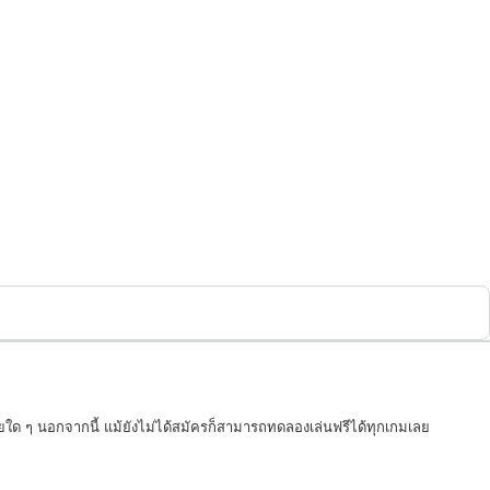
ายใด ๆ นอกจากนี้ แม้ยังไม่ได้สมัครก็สามารถทดลองเล่นฟรีได้ทุกเกมเลย