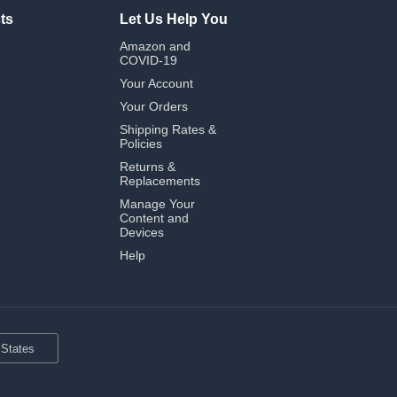
ts
Let Us Help You
Amazon and
COVID-19
Your Account
Your Orders
Shipping Rates &
Policies
Returns &
Replacements
Manage Your
Content and
Devices
Help
 States