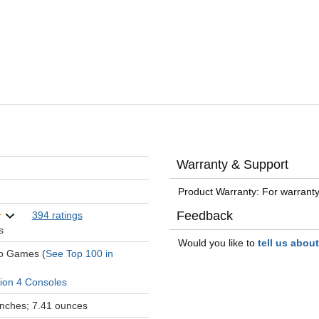
Warranty & Support
Product Warranty: For warranty
Feedback
394 ratings
s
Would you like to
tell us abou
eo Games (
See Top 100 in
tion 4 Consoles
 inches; 7.41 ounces