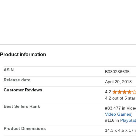
Product information
ASIN
B030236635
Release date
April 20, 2018
Customer Reviews
4.2
4.2 out of 5 star
Best Sellers Rank
#83,477 in Vid
Video Games
)
#116 in
PlaySta
Product Dimensions
14.3 x 4.5 x 17