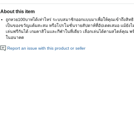
About this item
ถูกหวย100บาทได้เท่าไหร่ ระบบสมาชิกออกแบบมาเพื่อให้คุณเข้าถึงสิทธิป
เป็นของขวัญแต้มสะสม หรือโปรโมชั่นรายสัปดาห์ที่อัปเดตเสมอ แม้ยังไ
เล่นฟรีกันได้ เกมคาสิโนและกีฬาในที่เดียว เลือกเล่นได้ตามสไตล์คุณ
ในอนาคต
Report an issue with this product or seller