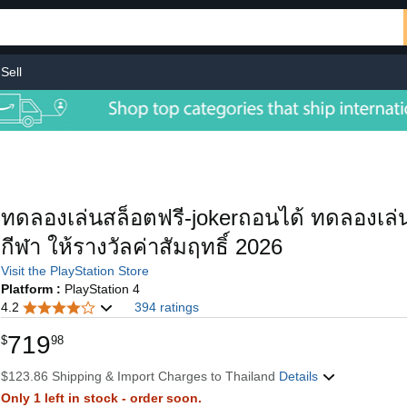
Sell
ทดลองเล่นสล็อตฟรี-jokerถอนได้ ทดลองเล่
กีฬา ให้รางวัลค่าสัมฤทธิ์ 2026
Visit the PlayStation Store
Platform :
PlayStation 4
4.2
394 ratings
719
$
98
$123.86 Shipping & Import Charges to Thailand
Details
Only 1 left in stock - order soon.