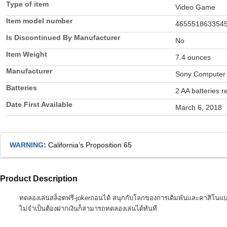
Type of item
Video Game
Item model number
465551863354
Is Discontinued By Manufacturer
No
Item Weight
7.4 ounces
Manufacturer
Sony Computer 
Batteries
2 AA batteries r
Date First Available
March 6, 2018
WARNING
:
California’s Proposition 65
Product Description
ทดลองเล่นสล็อตฟรี-jokerถอนได้ สนุกกับโลกของการเดิมพันและคาสิโนแบบฉบ
ไม่จำเป็นต้องฝากเงินก็สามารถทดลองเล่นได้ทันที