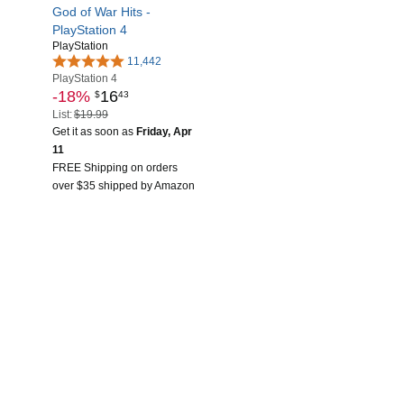
God of War Hits -
PlayStation 4
PlayStation
11,442
PlayStation 4
-18%
16
$
43
List:
$19.99
Get it as soon as
Friday, Apr
11
FREE Shipping on orders
over $35 shipped by Amazon