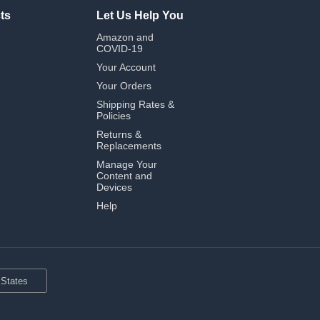
ts
Let Us Help You
Amazon and
COVID-19
Your Account
Your Orders
Shipping Rates &
Policies
Returns &
Replacements
Manage Your
Content and
Devices
Help
 States