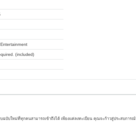
5
Entertainment
equired. (included)
ับใหม่ที่ทุกคนสามารถเข้าถึงได้ เพียงแค่ลงทะเบียน คุณจะก้าวสู่ประสบการณ์ที่