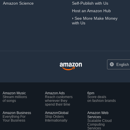
Amazon Science
Self-Publish with Us
Host an Amazon Hub
›
See More Make Money
with Us
English
Amazon Music
Amazon Ads
6pm
Stream millions
Reach customers
Score deals
of songs
wherever they
on fashion brands
spend their time
Amazon Business
AmazonGlobal
Amazon Web
Everything For
Ship Orders
Services
Your Business
Internationally
Scalable Cloud
Computing
Services