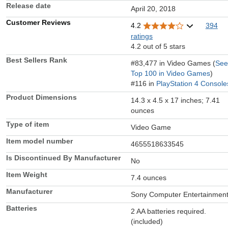
Release date
April 20, 2018
Customer Reviews
4.2
394
ratings
4.2 out of 5 stars
Best Sellers Rank
#83,477 in Video Games (
See
Top 100 in Video Games
)
#116 in
PlayStation 4 Console
Product Dimensions
14.3 x 4.5 x 17 inches; 7.41
ounces
Type of item
Video Game
Item model number
4655518633545
Is Discontinued By Manufacturer
No
Item Weight
7.4 ounces
Manufacturer
Sony Computer Entertainmen
Batteries
2 AA batteries required.
(included)