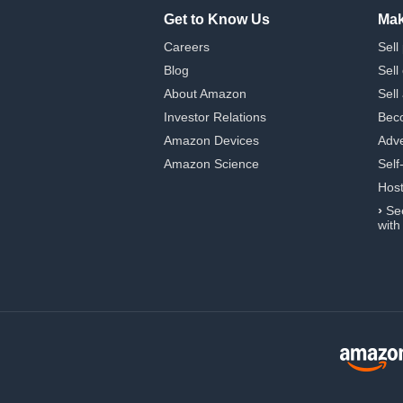
Get to Know Us
Mak
Careers
Sell
Blog
Sell
About Amazon
Sell
Investor Relations
Beco
Amazon Devices
Adve
Amazon Science
Self
Hos
›
Se
with