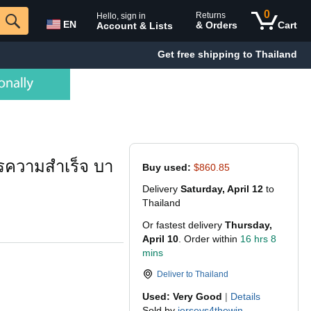
0
Returns
Hello, sign in
EN
& Orders
Cart
Account & Lists
Get free shipping to Thailand
ตรความสำเร็จ บา
Buy used:
$860.85
Delivery
Saturday, April 12
to
Thailand
Or fastest delivery
Thursday,
April 10
. Order within
16 hrs 8
mins
Deliver to
Thailand
Used: Very Good
|
Details
Sold by
jerseys4thewin