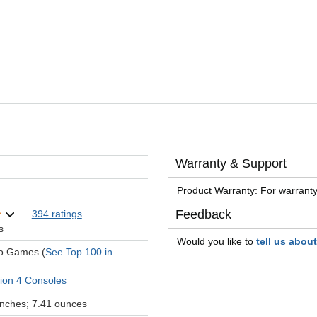
Warranty & Support
Product Warranty: For warranty
Feedback
394 ratings
s
Would you like to
tell us abou
eo Games (
See Top 100 in
tion 4 Consoles
 inches; 7.41 ounces