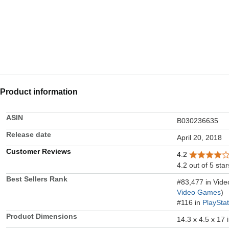
Product information
ASIN
B030236635
Release date
April 20, 2018
Customer Reviews
4.2
4.2 out of 5 star
Best Sellers Rank
#83,477 in Vid
Video Games
)
#116 in
PlaySta
Product Dimensions
14.3 x 4.5 x 17