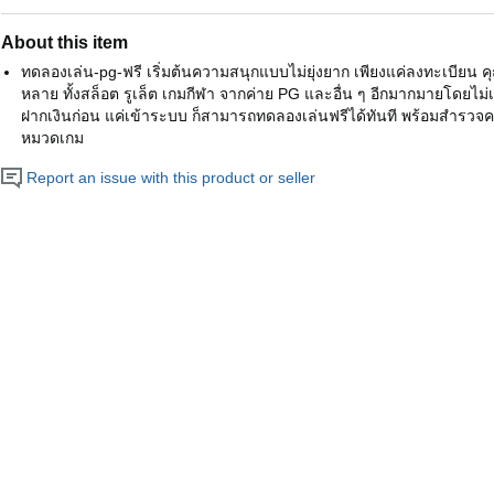
About this item
ทดลองเล่น-pg-ฟรี เริ่มต้นความสนุกแบบไม่ยุ่งยาก เพียงแค่ลงทะเบียน 
หลาย ทั้งสล็อต รูเล็ต เกมกีฬา จากค่าย PG และอื่น ๆ อีกมากมายโดยไม่เส
ฝากเงินก่อน แค่เข้าระบบ ก็สามารถทดลองเล่นฟรีได้ทันที พร้อมสำรวจค
หมวดเกม
Report an issue with this product or seller