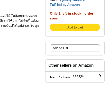
Fulfilled by Amazon
Only 1 left in stock - order
คุณจะได้สัมผัสกับเกมหลาก
soon.
ียค่าใช้จ่าย ไม่จำเป็นต้อง
วามบันเทิงใหม่ล่าสุดในทุก
Add to cart
Add to List
Other sellers on Amazon
$
335
99
Used (4) from