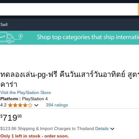
Sell
ทดลองเล่น-pg-ฟรี คืนวันเสาร์วันอาทิตย์ สู
คาร่า
Visit the PlayStation Store
Platform :
PlayStation 4
4.2
394 ratings
719
$
98
$123.86 Shipping & Import Charges to Thailand
Details
Only 1 left in stock - order soon.