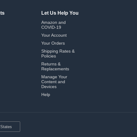
ts
Let Us Help You
Amazon and
COVID-19
Your Account
Your Orders
Shipping Rates &
Policies
Returns &
Replacements
Manage Your
Content and
Devices
Help
 States