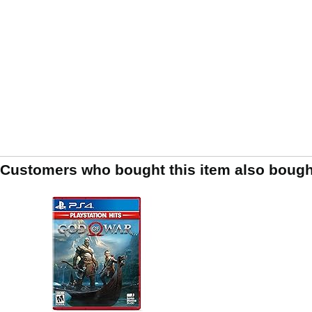
Customers who bought this item also bough