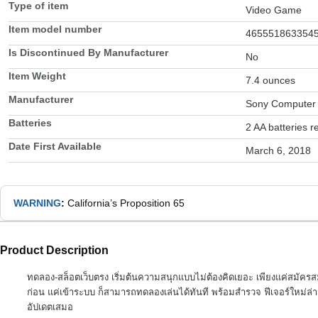
Type of item
Video Game
Item model number
465551863354
Is Discontinued By Manufacturer
No
Item Weight
7.4 ounces
Manufacturer
Sony Computer 
Batteries
2 AA batteries r
Date First Available
March 6, 2018
WARNING
:
California’s Proposition 65
Product Description
ทดลอง-สล็อตเว็บตรง เริ่มต้นความสนุกแบบไม่ต้องคิดเยอะ เพียงแค่สมัครสม
ก่อน แค่เข้าระบบ ก็สามารถทดลองเล่นได้ทันที พร้อมสำรวจ ฟีเจอร์ใหม่ล่
อัปเดตเสมอ