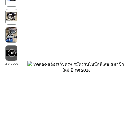
2 VIDEOS