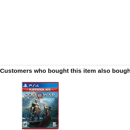
Customers who bought this item also bough