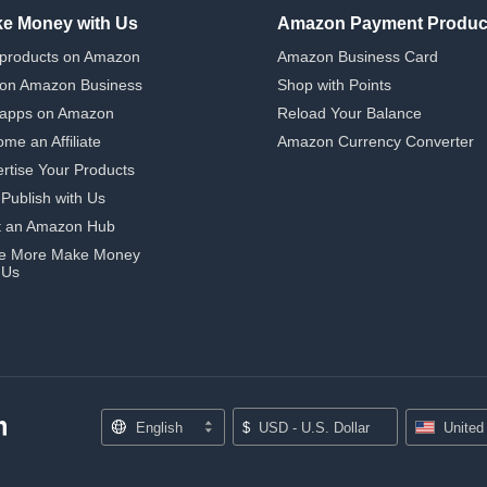
e Money with Us
Amazon Payment Produc
 products on Amazon
Amazon Business Card
 on Amazon Business
Shop with Points
 apps on Amazon
Reload Your Balance
me an Affiliate
Amazon Currency Converter
rtise Your Products
-Publish with Us
t an Amazon Hub
e More Make Money
 Us
English
$
USD - U.S. Dollar
United