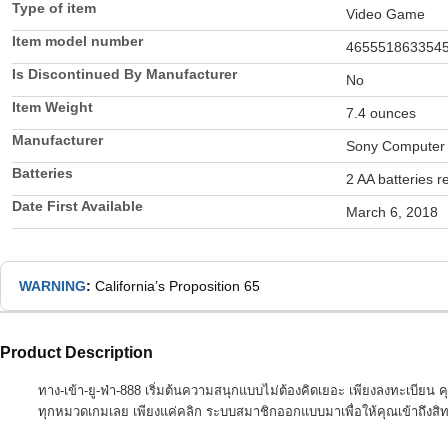
Type of item
Video Game
Item model number
465551863354
Is Discontinued By Manufacturer
No
Item Weight
7.4 ounces
Manufacturer
Sony Computer 
Batteries
2 AA batteries r
Date First Available
March 6, 2018
WARNING
:
California’s Proposition 65
Product Description
ทาง-เข้า-ยู-ฟ่า-888 เริ่มต้นความสนุกแบบไม่ต้องคิดเยอะ เพียงลงทะเบียน
ทุกหมวดเกมเลย เพียงแค่คลิก ระบบสมาชิกออกแบบมาเพื่อให้คุณเข้าถึงสิทธ