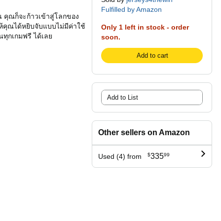
Fulfilled by Amazon
น คุณก็จะก้าวเข้าสู่โลกของ
้คุณได้หยิบจับแบบไม่มีค่าใช้
Only 1 left in stock - order
่นทุกเกมฟรี ได้เลย
soon.
Add to cart
Add to List
Other sellers on Amazon
$
335
99
Used (4) from