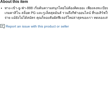
About this item
ทาง-เข้า-ยู-ฟ่า-888 เริ่มต้นความสนุกโดยไม่ต้องคิดเยอะ เพียงลงทะเบีย
เกมคาสิโน สล็อต PG และรูเล็ตสุดมันส์ รวมถึงกีฬาออนไลน์ ที่รอเสิร์ฟให
จ่าย แม้ยังไม่ได้สมัคร คุณก็ลองสัมผัสฟีเจอร์ใหม่ล่าสุดของเรา ทดลองเล
Report an issue with this product or seller