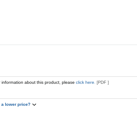
 information about this product, please
click here.
[PDF ]
t a lower price?