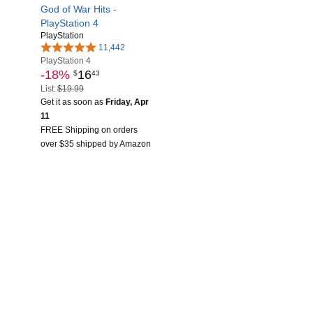
God of War Hits -
PlayStation 4
PlayStation
11,442
PlayStation 4
-18%
16
$
43
List:
$19.99
Get it as soon as
Friday, Apr
11
FREE Shipping on orders
over $35 shipped by Amazon