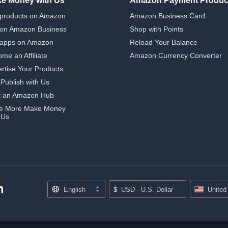
e Money with Us
Amazon Payment Produc
 products on Amazon
Amazon Business Card
 on Amazon Business
Shop with Points
 apps on Amazon
Reload Your Balance
me an Affiliate
Amazon Currency Converter
rtise Your Products
-Publish with Us
t an Amazon Hub
e More Make Money
 Us
English
$
USD - U.S. Dollar
United