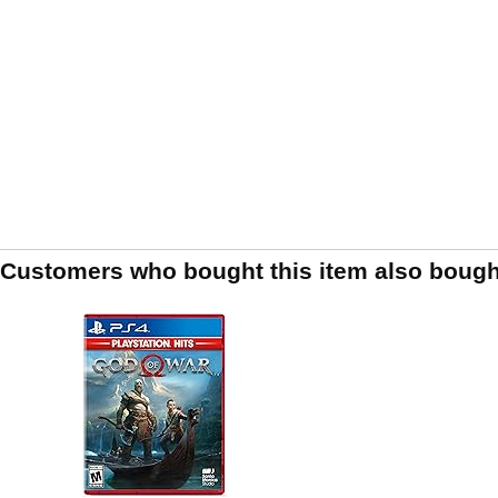
Customers who bought this item also bough