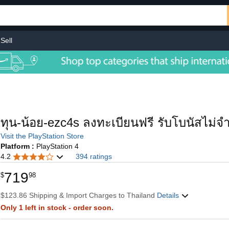
Sell
ทุน-น้อย-ezc4s ลงทะเบียนฟรี รับโบนัสไม่จ
Visit the PlayStation Store
Platform :
PlayStation 4
4.2
394 ratings
719
$
98
$123.86 Shipping & Import Charges to Thailand
Details
Only 1 left in stock - order soon.