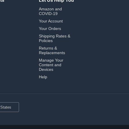
ts
Let Us Help You
Amazon and
COVID-19
Your Account
Your Orders
Shipping Rates &
Policies
Returns &
Replacements
Manage Your
Content and
Devices
Help
 States