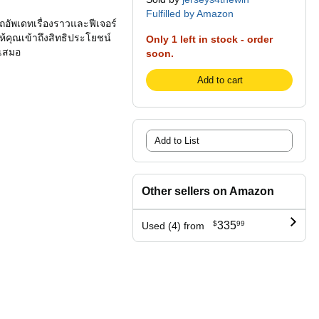
Fulfilled by Amazon
ถอัพเดทเรื่องราวและฟีเจอร์
ห้คุณเข้าถึงสิทธิประโยชน์
Only 1 left in stock - order
ตเสมอ
soon.
Add to cart
Add to List
Other sellers on Amazon
$
335
99
Used (4) from