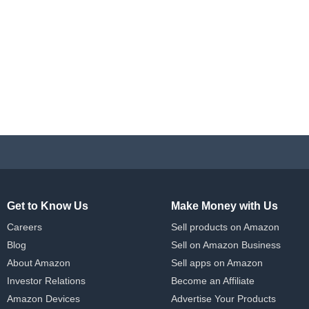
Get to Know Us
Make Money with Us
Careers
Sell products on Amazon
Blog
Sell on Amazon Business
About Amazon
Sell apps on Amazon
Investor Relations
Become an Affiliate
Amazon Devices
Advertise Your Products