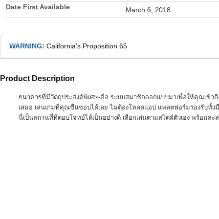
Date First Available
March 6, 2018
WARNING
:
California’s Proposition 65
Product Description
ธนาคารที่มีวัตถุประสงค์พิเศษ-คือ ระบบสมาชิกออกแบบมาเพื่อให้คุณเข้าถึง
เสมอ เล่นเกมที่คุณชื่นชอบได้เลย ไม่ต้องโหลดแอป แพลตฟอร์มรองรับทั
นี่เป็นสถานที่ที่ตอบโจทย์ได้เป็นอย่างดี เลือกเล่นตามสไตล์ตัวเอง พร้