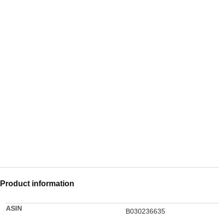
Product information
ASIN
B030236635