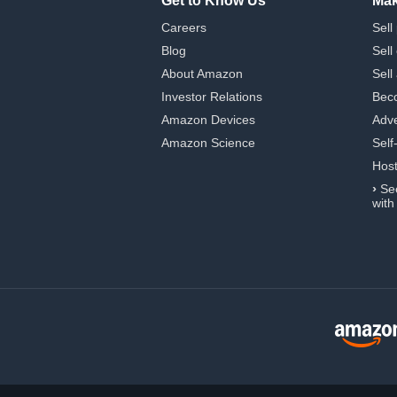
Get to Know Us
Mak
Careers
Sell
Blog
Sell
About Amazon
Sell
Investor Relations
Beco
Amazon Devices
Adve
Amazon Science
Self
Hos
›
Se
with