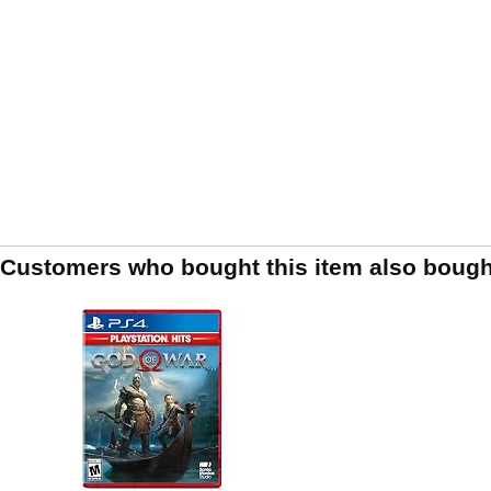
Customers who bought this item also bough