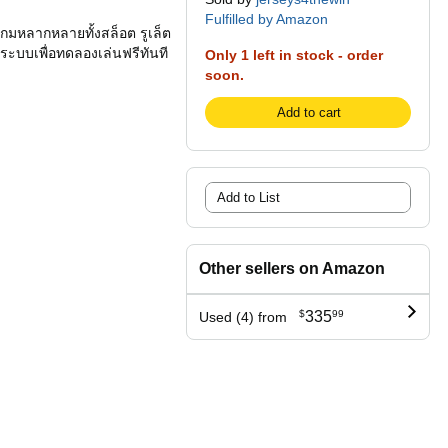
Fulfilled by Amazon
เกมหลากหลายทั้งสล็อต รูเล็ต
ระบบเพื่อทดลองเล่นฟรีทันที
Only 1 left in stock - order
soon.
Add to cart
Add to List
Other sellers on Amazon
$
335
99
Used (4) from