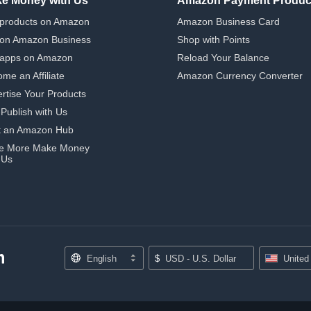
e Money with Us
Amazon Payment Produc
 products on Amazon
Amazon Business Card
 on Amazon Business
Shop with Points
 apps on Amazon
Reload Your Balance
me an Affiliate
Amazon Currency Converter
rtise Your Products
-Publish with Us
t an Amazon Hub
e More Make Money
 Us
English
$
USD - U.S. Dollar
United