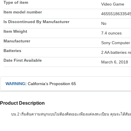
Type of item
Video Game
Item model number
465551863354
Is Discontinued By Manufacturer
No
Item Weight
7.4 ounces
Manufacturer
Sony Computer 
Batteries
2 AA batteries r
Date First Available
March 6, 2018
WARNING
:
California’s Proposition 65
Product Description
บน.2 เริ่มต้นความสนุกแบบไม่ต้องคิดเยอะเพียงแค่ลงทะเบียน คุณจะได้สัม