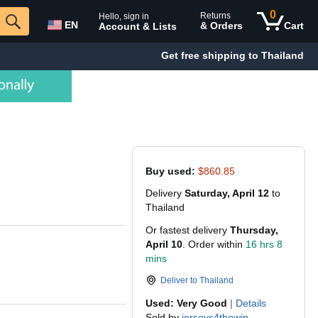
0
Returns
Hello, sign in
EN
& Orders
Cart
Account & Lists
Get free shipping to Thailand
Buy used:
$860.85
Delivery
Saturday, April 12
to
Thailand
Or fastest delivery
Thursday,
April 10
. Order within
16 hrs 8
mins
Deliver to
Thailand
Used: Very Good
|
Details
Sold by
jerseys4thewin