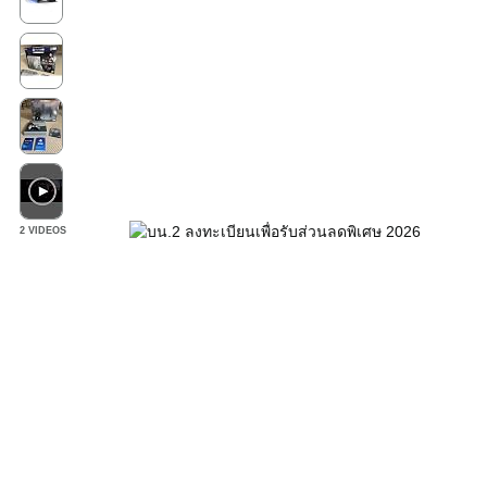
2 VIDEOS