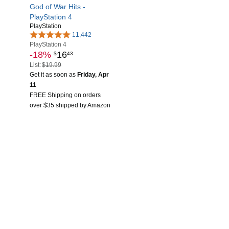
God of War Hits -
PlayStation 4
PlayStation
11,442
PlayStation 4
-18%
16
$
43
List:
$19.99
Get it as soon as
Friday, Apr
11
FREE Shipping on orders
over $35 shipped by Amazon