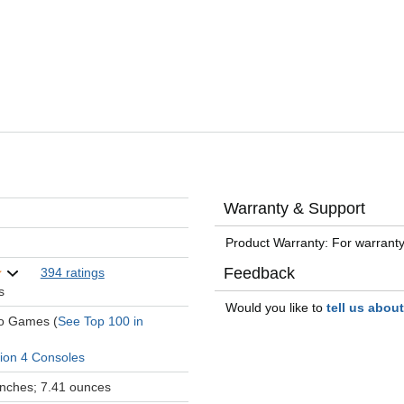
Warranty & Support
Product Warranty: For warranty
Feedback
394 ratings
s
Would you like to
tell us abou
eo Games (
See Top 100 in
tion 4 Consoles
 inches; 7.41 ounces