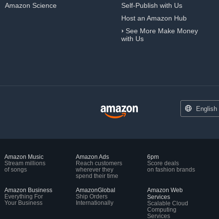
Amazon Science
Self-Publish with Us
Host an Amazon Hub
›
See More Make Money
with Us
English
Amazon Music
Amazon Ads
6pm
Stream millions
Reach customers
Score deals
of songs
wherever they
on fashion brands
spend their time
Amazon Business
AmazonGlobal
Amazon Web
Everything For
Ship Orders
Services
Your Business
Internationally
Scalable Cloud
Computing
Services