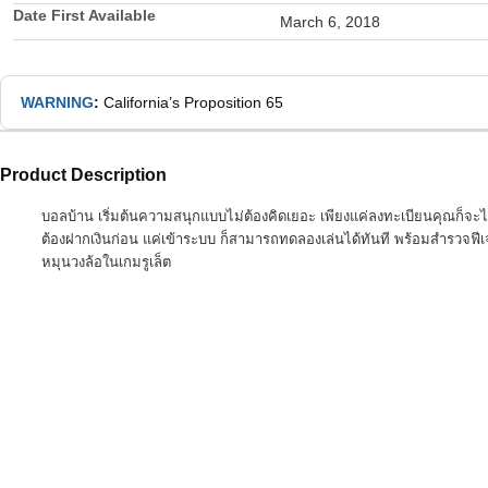
Date First Available
March 6, 2018
WARNING
:
California’s Proposition 65
Product Description
บอลบ้าน เริ่มต้นความสนุกแบบไม่ต้องคิดเยอะ เพียงแค่ลงทะเบียนคุณก็จะได
ต้องฝากเงินก่อน แค่เข้าระบบ ก็สามารถทดลองเล่นได้ทันที พร้อมสำรวจฟี
หมุนวงล้อในเกมรูเล็ต