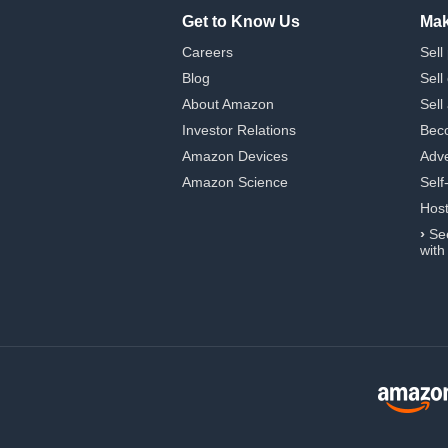
Get to Know Us
Mak
Careers
Sell
Blog
Sell
About Amazon
Sell
Investor Relations
Beco
Amazon Devices
Adve
Amazon Science
Self
Hos
›
Se
with