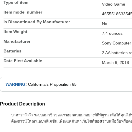
Type of item
Video Game
Item model number
465551863354
Is Discontinued By Manufacturer
No
Item Weight
7.4 ounces
Manufacturer
Sony Computer 
Batteries
2 AA batteries r
Date First Available
March 6, 2018
WARNING
:
California’s Proposition 65
Product Description
บาคาร่าวัววัว ระบบสมาชิกของเราออกแบบมาอย่างพิถีพิฐาน เพื่อให้คุณได้
ต้องดาวน์โหลดแอปพลิเคชัน เพียงแค่ค้นหาเว็บไซต์ของเราบนมือถือหรือคอม