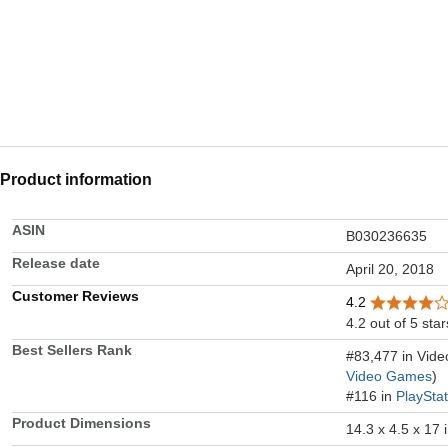
Product information
ASIN
B030236635
Release date
April 20, 2018
Customer Reviews
4.2
4.2 out of 5 star
Best Sellers Rank
#83,477 in Vid
Video Games
)
#116 in
PlaySta
Product Dimensions
14.3 x 4.5 x 17