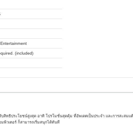
5
Entertainment
equired. (included)
รับสิทธิประโยชน์สูงสุด อาทิ โปรโมชั่นสุดคุ้ม ที่อัพเดตเป็นประจำ และการสะสม
พิวเตอร์ ก็สามารถเริ่มสนุกได้ทันที