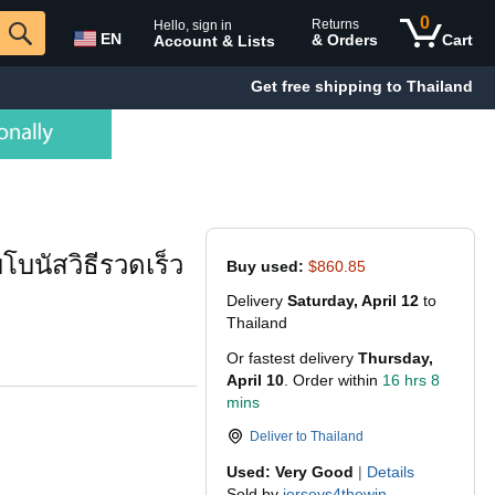
0
Returns
Hello, sign in
EN
& Orders
Cart
Account & Lists
Get free shipping to Thailand
โบนัสวิธีรวดเร็ว
Buy used:
$860.85
Delivery
Saturday, April 12
to
Thailand
Or fastest delivery
Thursday,
April 10
. Order within
16 hrs 8
mins
Deliver to
Thailand
Used: Very Good
|
Details
Sold by
jerseys4thewin