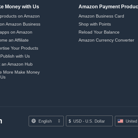
e Money with Us
Amazon Payment Produc
 products on Amazon
Amazon Business Card
 on Amazon Business
Shop with Points
 apps on Amazon
Reload Your Balance
me an Affiliate
Amazon Currency Converter
rtise Your Products
-Publish with Us
t an Amazon Hub
e More Make Money
 Us
English
$
USD - U.S. Dollar
United