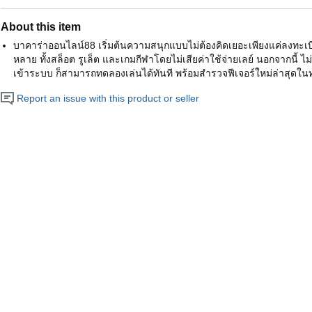
About this item
บาคาร่าออนไลน์88 เริ่มต้นความสนุกแบบไม่ต้องคิดเยอะเพียงแค่ลงทะเ
หลาย ทั้งสล็อต รูเล็ต และเกมกีฬาโดยไม่เสียค่าใช้จ่ายเลย์ นอกจากนี้ ไม
เข้าระบบ ก็สามารถทดลองเล่นได้ทันที พร้อมสำรวจฟีเจอร์ใหม่ล่าสุดใ
Report an issue with this product or seller