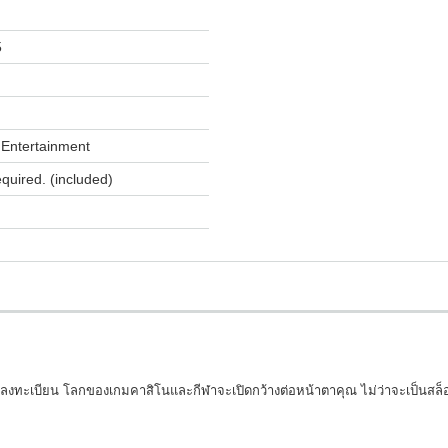
5
Entertainment
equired. (included)
งทะเบียน โลกของเกมคาสิโนและกีฬาจะเปิดกว้างต่อหน้าตาคุณ ไม่ว่าจะเป็นสล็อต P