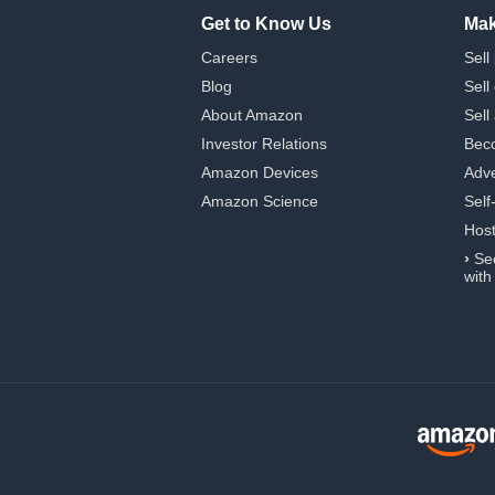
Get to Know Us
Mak
Careers
Sell
Blog
Sell
About Amazon
Sell
Investor Relations
Beco
Amazon Devices
Adve
Amazon Science
Self
Hos
›
Se
with