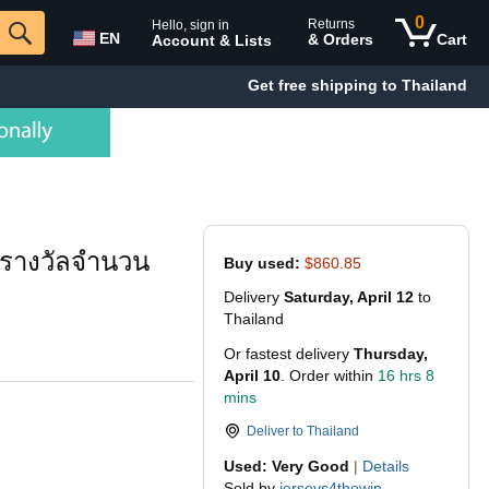
0
Returns
Hello, sign in
EN
& Orders
Cart
Account & Lists
Get free shipping to Thailand
รรางวัลจำนวน
Buy used:
$860.85
Delivery
Saturday, April 12
to
Thailand
Or fastest delivery
Thursday,
April 10
. Order within
16 hrs 8
mins
Deliver to
Thailand
Used: Very Good
|
Details
Sold by
jerseys4thewin