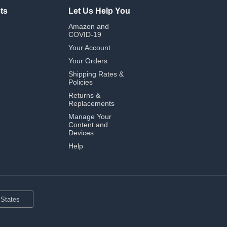
ts
Let Us Help You
Amazon and
COVID-19
Your Account
Your Orders
Shipping Rates &
Policies
Returns &
Replacements
Manage Your
Content and
Devices
Help
 States