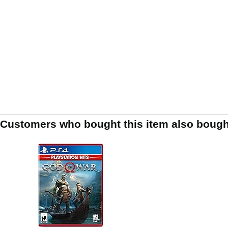
Customers who bought this item also bough