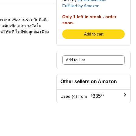
Fulfilled by Amazon
Only 1 left in stock - order
ะบบเพื่องานร่วมกับมือถือ
soon.
มแต้มเพื่อแลกรางวัลใน
ีทันที ไม่มีข้อผูกมัด เพียง
Add to cart
Add to List
Other sellers on Amazon
$
335
99
Used (4) from