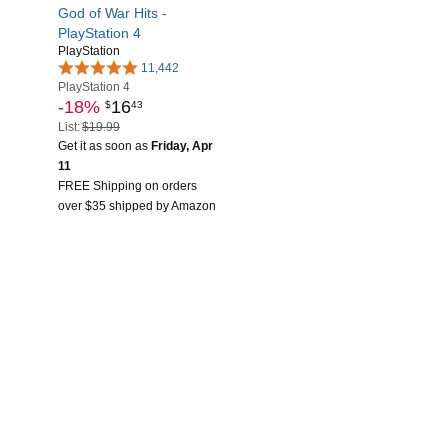
God of War Hits -
PlayStation 4
PlayStation
11,442
PlayStation 4
-18%
16
$
43
List:
$19.99
Get it as soon as
Friday, Apr
11
FREE Shipping on orders
over $35 shipped by Amazon