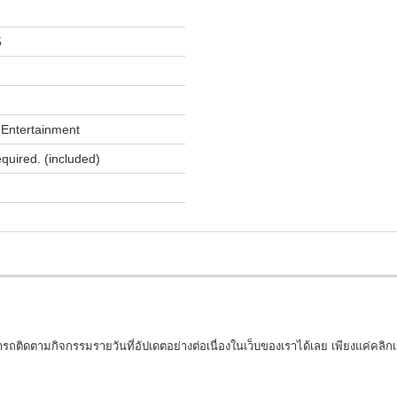
5
Entertainment
equired. (included)
ติดตามกิจกรรมรายวันที่อัปเดตอย่างต่อเนื่องในเว็บของเราได้เลย เพียงแค่คลิกเข