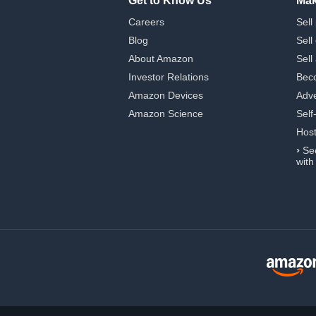
Get to Know Us
Mak
Careers
Sell
Blog
Sell
About Amazon
Sell
Investor Relations
Beco
Amazon Devices
Adve
Amazon Science
Self
Hos
›
Se
with