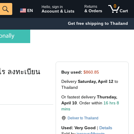
0
Returns
Hello, sign in
EN
& Orders
Cart
Account & Lists
Get free shipping to Thailand
ไร ลงทะเบียน
Buy used:
$860.85
Delivery
Saturday, April 12
to
Thailand
Or fastest delivery
Thursday,
April 10
. Order within
16 hrs 8
mins
Deliver to
Thailand
Used: Very Good
|
Details
Sold by
jerseys4thewin