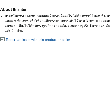
About this item
ประตูในการเล่นบาสเกตบอลครั้งแรก-คืออะไร ไม่ต้องดาวน์โหลด พัฒนาร
และคอมพิวเตอร์ เพื่อให้คุณเลือกรูปแบบการเล่นได้ตามใจชอบ และสะส
อนาคต แม้ยังไม่ได้สมัคร คุณก็สามารถส่องดูเกมต่างๆ เริ่มต้นทดลองเล่นฟร
แต่คลิกเข้ามา
Report an issue with this product or seller