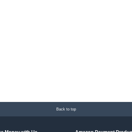
Back to top