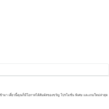
้ามา เดี๋ยวนี้คุณก็มีโอกาสได้สัมผัสของขวัญ โปรโมชั่น พิเศษ และเกมใหม่ล่าสุด