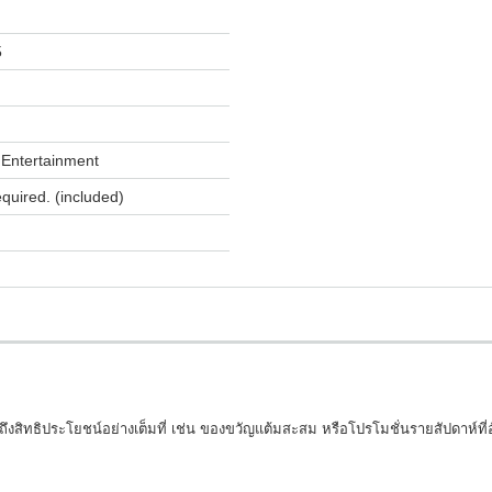
5
Entertainment
equired. (included)
ิทธิประโยชน์อย่างเต็มที่ เช่น ของขวัญแต้มสะสม หรือโปรโมชั่นรายสัปดาห์ที่อัปเ