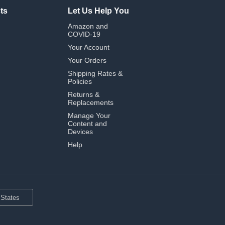
ts
Let Us Help You
Amazon and
COVID-19
Your Account
Your Orders
Shipping Rates &
Policies
Returns &
Replacements
Manage Your
Content and
Devices
Help
 States