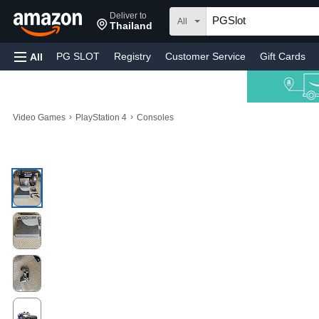
Deliver to
All
Thailand
PG SLOT
Registry
Customer Service
Gift Cards
All
›
›
Video Games
PlayStation 4
Consoles