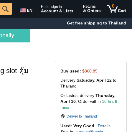
0
Returns
Hello, sign in
EN
& Orders
Cart
Account & Lists
Get free shipping to Thailand
slot คุ้ม
Buy used:
$860.85
Delivery
Saturday, April 12
to
Thailand
Or fastest delivery
Thursday,
April 10
. Order within
16 hrs 8
mins
Deliver to
Thailand
Used: Very Good
|
Details
Sold by
jerseys4thewin