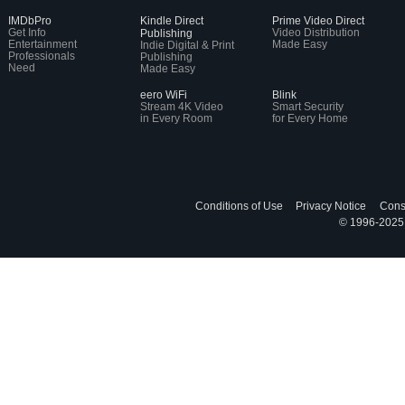
IMDbPro
Kindle Direct
Prime Video Direct
Get Info
Video Distribution
Publishing
Entertainment
Made Easy
Indie Digital & Print
Professionals
Publishing
Need
Made Easy
eero WiFi
Blink
Stream 4K Video
Smart Security
in Every Room
for Every Home
Conditions of Use
Privacy Notice
Cons
© 1996-2025, 