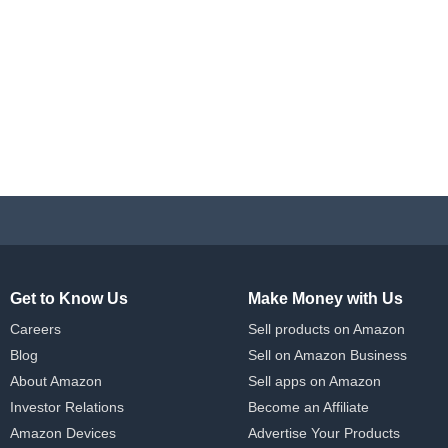
Get to Know Us
Make Money with Us
Careers
Sell products on Amazon
Blog
Sell on Amazon Business
About Amazon
Sell apps on Amazon
Investor Relations
Become an Affiliate
Amazon Devices
Advertise Your Products