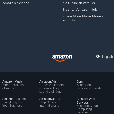
Amazon Science
Self-Publish with Us
Host an Amazon Hub
›
See More Make Money
with Us
English
Amazon Music
Amazon Ads
6pm
Stream millions
Reach customers
Score deals
of songs
wherever they
on fashion brands
spend their time
Amazon Business
AmazonGlobal
Amazon Web
Everything For
Ship Orders
Services
Your Business
Internationally
Scalable Cloud
Computing
Services