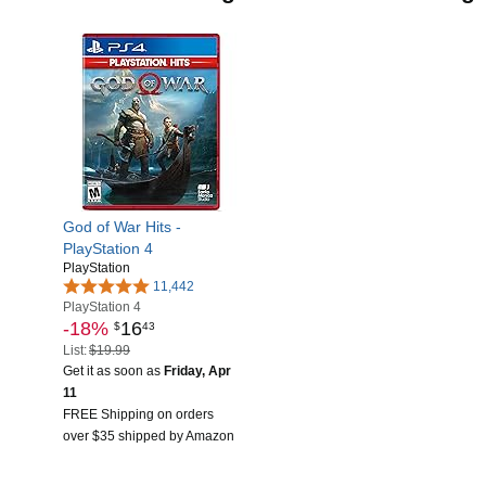
God of War Hits -
PlayStation 4
PlayStation
11,442
PlayStation 4
-18%
16
$
43
List:
$19.99
Get it as soon as
Friday, Apr
11
FREE Shipping on orders
over $35 shipped by Amazon