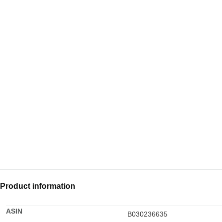
Product information
ASIN
B030236635