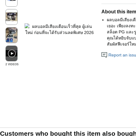
About this ite
ผลบอลมีเสียงเตื
เยอะ เพียงลงทะ
สล็อต PG และรูเ
คุณได้หยิบจับแบ
สัมผัสฟีเจอร์ให
Report an issue
2 VIDEOS
Customers who bought this item also bough