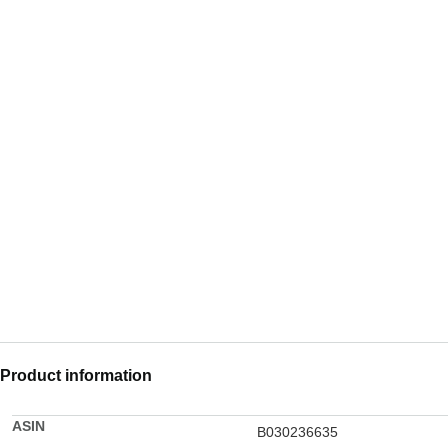
Product information
ASIN
B030236635