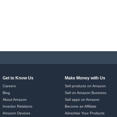
Get to Know Us
Make Money with Us
Careers
Sell products on Amazon
Blog
Sell on Amazon Business
About Amazon
Sell apps on Amazon
Investor Relations
Become an Affiliate
Amazon Devices
Advertise Your Products