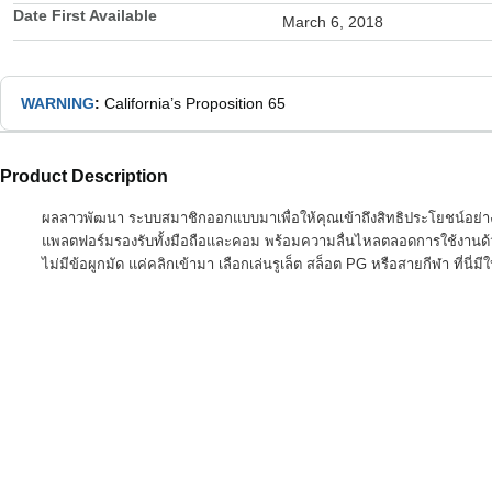
Date First Available
March 6, 2018
WARNING
:
California’s Proposition 65
Product Description
ผลลาวพัฒนา ระบบสมาชิกออกแบบมาเพื่อให้คุณเข้าถึงสิทธิประโยชน์อย่างเ
แพลตฟอร์มรองรับทั้งมือถือและคอม พร้อมความลื่นไหลตลอดการใช้งานด้วย
ไม่มีข้อผูกมัด แค่คลิกเข้ามา เลือกเล่นรูเล็ต สล็อต PG หรือสายกีฬา ที่น