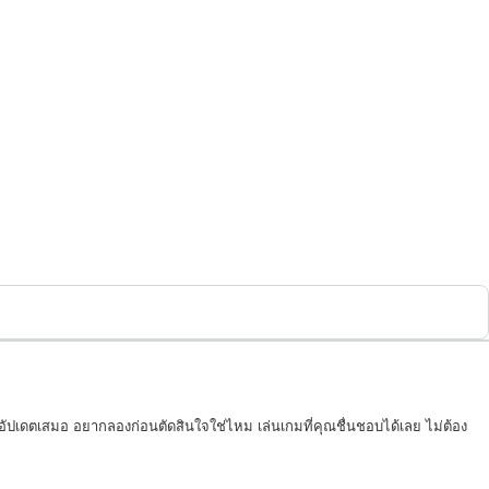
่อัปเดตเสมอ อยากลองก่อนตัดสินใจใช่ไหม เล่นเกมที่คุณชื่นชอบได้เลย ไม่ต้อง