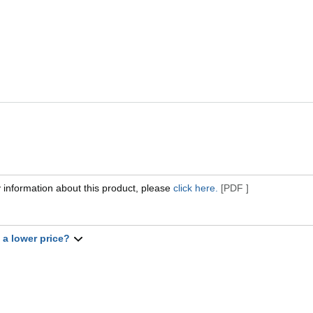
 information about this product, please
click here.
[PDF ]
t a lower price?