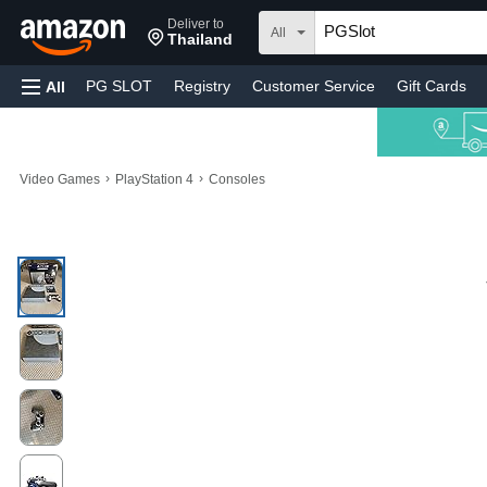
Deliver to
All
Thailand
PG SLOT
Registry
Customer Service
Gift Cards
All
›
›
Video Games
PlayStation 4
Consoles