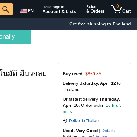
0
Returns
Hello, sign in
EN
& Orders
Cart
Account & Lists
Get free shipping to Thailand
ตโนมัติ มีบวกลบ
Buy used:
$860.85
Delivery
Saturday, April 12
to
Thailand
Or fastest delivery
Thursday,
April 10
. Order within
16 hrs 8
mins
Deliver to
Thailand
Used: Very Good
|
Details
Sold by
jerseys4thewin