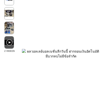
2 VIDEOS