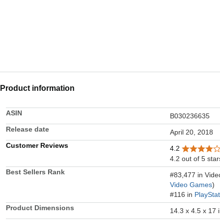
Product information
ASIN
B030236635
Release date
April 20, 2018
Customer Reviews
4.2
4.2 out of 5 star
Best Sellers Rank
#83,477 in Vid
Video Games
)
#116 in
PlaySta
Product Dimensions
14.3 x 4.5 x 17