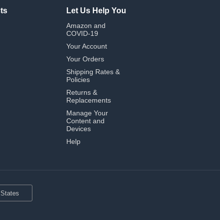
ts
Let Us Help You
Amazon and
COVID-19
Your Account
Your Orders
Shipping Rates &
Policies
Returns &
Replacements
Manage Your
Content and
Devices
Help
 States