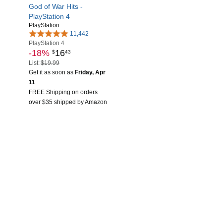
God of War Hits -
PlayStation 4
PlayStation
11,442
PlayStation 4
-18%
16
$
43
List:
$19.99
Get it as soon as
Friday, Apr
11
FREE Shipping on orders
over $35 shipped by Amazon