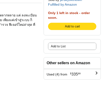
Fulfilled by Amazon
Only 1 left in stock - order
ีมหลากหลาย แค่ ลงทะเบียน
soon.
เพียงแค่เข้าสู่ระบบ ก็
วจ ฟีเจอร์ใหม่ล่าสุด ที่
Add to cart
Add to List
Other sellers on Amazon
$
335
99
Used (4) from