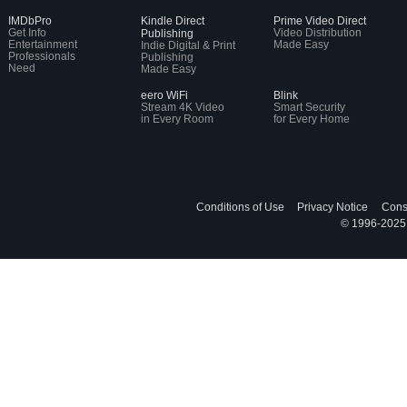
IMDbPro
Kindle Direct
Prime Video Direct
Get Info
Video Distribution
Publishing
Entertainment
Made Easy
Indie Digital & Print
Professionals
Publishing
Need
Made Easy
eero WiFi
Blink
Stream 4K Video
Smart Security
in Every Room
for Every Home
Conditions of Use
Privacy Notice
Cons
© 1996-2025, 