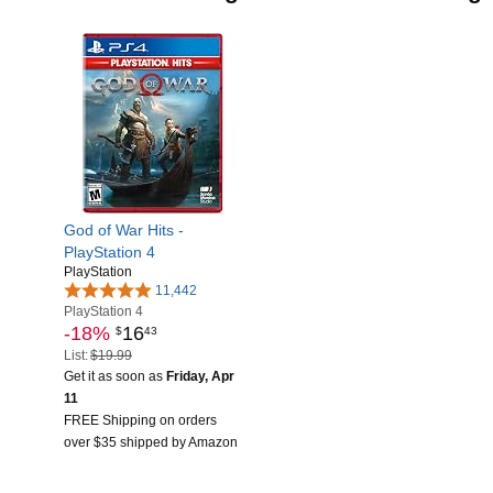
God of War Hits -
PlayStation 4
PlayStation
11,442
PlayStation 4
-18%
16
$
43
List:
$19.99
Get it as soon as
Friday, Apr
11
FREE Shipping on orders
over $35 shipped by Amazon