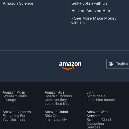
Amazon Science
Self-Publish with Us
Host an Amazon Hub
›
See More Make Money
with Us
English
Amazon Music
Amazon Ads
6pm
Stream millions
Reach customers
Score deals
of songs
wherever they
on fashion brands
spend their time
Amazon Business
AmazonGlobal
Amazon Web
Everything For
Ship Orders
Services
Your Business
Internationally
Scalable Cloud
Computing
Services