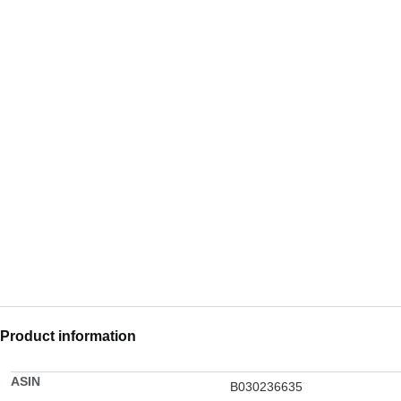
Product information
ASIN
B030236635