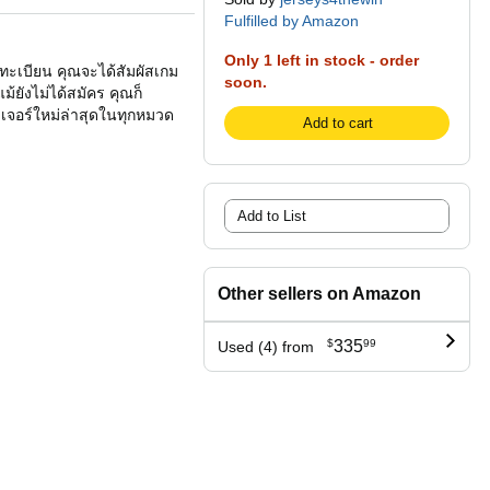
Fulfilled by Amazon
Only 1 left in stock - order
ทะเบียน คุณจะได้สัมผัสเกม
soon.
้ยังไม่ได้สมัคร คุณก็
ีเจอร์ใหม่ล่าสุดในทุกหมวด
Add to cart
Add to List
Other sellers on Amazon
$
335
99
Used (4) from