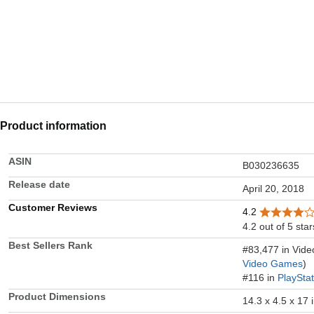
Product information
ASIN
B030236635
Release date
April 20, 2018
Customer Reviews
4.2
4.2 out of 5 star
Best Sellers Rank
#83,477 in Vid
Video Games
)
#116 in
PlaySta
Product Dimensions
14.3 x 4.5 x 17