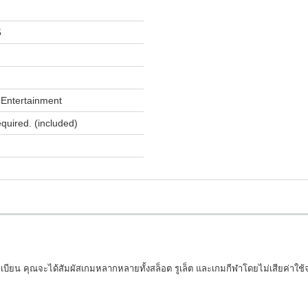
5
Entertainment
equired. (included)
บียน คุณจะได้สัมผัสเกมหลากหลายทั้งสล็อต รูเล็ต และเกมกีฬาโดยไม่เสียค่าใช้จ