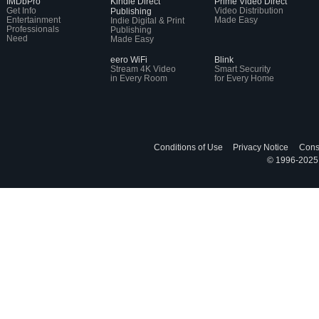
IMDbPro
Kindle Direct
Prime Video Direct
Get Info
Video Distribution
Publishing
Entertainment
Made Easy
Indie Digital & Print
Professionals
Publishing
Need
Made Easy
eero WiFi
Blink
Stream 4K Video
Smart Security
in Every Room
for Every Home
Conditions of Use
Privacy Notice
Cons
© 1996-2025, 