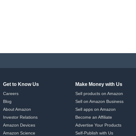
Get to Know Us
Make Money with Us
Careers
Sell products on Amazon
Blog
Sell on Amazon Business
About Amazon
Sell apps on Amazon
Investor Relations
Become an Affiliate
Amazon Devices
Advertise Your Products
Amazon Science
Self-Publish with Us