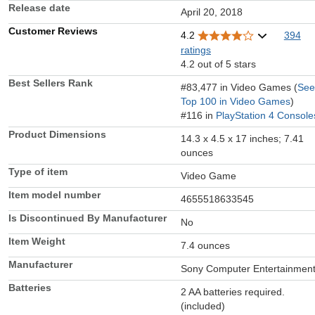
Release date
April 20, 2018
Customer Reviews
4.2
394
ratings
4.2 out of 5 stars
Best Sellers Rank
#83,477 in Video Games (
See
Top 100 in Video Games
)
#116 in
PlayStation 4 Console
Product Dimensions
14.3 x 4.5 x 17 inches; 7.41
ounces
Type of item
Video Game
Item model number
4655518633545
Is Discontinued By Manufacturer
No
Item Weight
7.4 ounces
Manufacturer
Sony Computer Entertainmen
Batteries
2 AA batteries required.
(included)