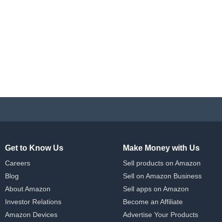
Get to Know Us
Make Money with Us
Careers
Sell products on Amazon
Blog
Sell on Amazon Business
About Amazon
Sell apps on Amazon
Investor Relations
Become an Affiliate
Amazon Devices
Advertise Your Products