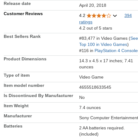
Release date
April 20, 2018
Customer Reviews
4.2
394
ratings
4.2 out of 5 stars
Best Sellers Rank
#83,477 in Video Games (
See
Top 100 in Video Games
)
#116 in
PlayStation 4 Console
Product Dimensions
14.3 x 4.5 x 17 inches; 7.41
ounces
Type of item
Video Game
Item model number
4655518633545
Is Discontinued By Manufacturer
No
Item Weight
7.4 ounces
Manufacturer
Sony Computer Entertainmen
Batteries
2 AA batteries required.
(included)