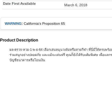
Date First Available
March 6, 2018
WARNING
:
California’s Proposition 65
Product Description
ผล-ตรวจ-หวย-1-พ-ย-64 เลือกเล่นหมุนวงล้อหรือสายกีฬา ที่นี่มีให้ครบพร้อ
ร่วมสนุกอย่างปลอดภัย และแม้จะเล่นฟรี คุณก็ยังได้รับแต้มพิเศษ เพื่อแลกรา
บัญชีธนาคารหรือโอนเงิน