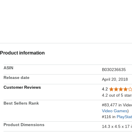
Product information
ASIN
B030236635
Release date
April 20, 2018
Customer Reviews
4.2
4.2 out of 5 star
Best Sellers Rank
#83,477 in Vid
Video Games
)
#116 in
PlaySta
Product Dimensions
14.3 x 4.5 x 17