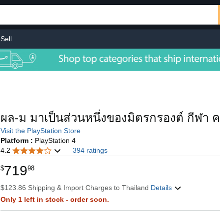
Sell
ผล-ม มาเป็นส่วนหนึ่งของมิตรกรองต์ กีฬา 
Visit the PlayStation Store
Platform :
PlayStation 4
4.2
394 ratings
719
$
98
$123.86 Shipping & Import Charges to Thailand
Details
Only 1 left in stock - order soon.