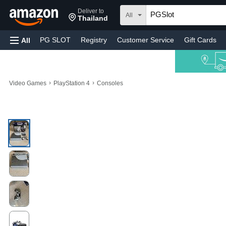
Deliver to
All
Thailand
PG SLOT
Registry
Customer Service
Gift Cards
All
›
›
Video Games
PlayStation 4
Consoles