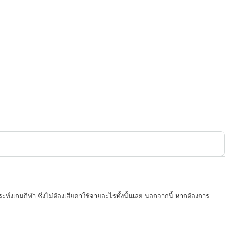
่งเกมกีฬา ซึ่งไม่ต้องเสียค่าใช้จ่ายอะไรทั้งนั้นเลย นอกจากนี้ หากต้องการ