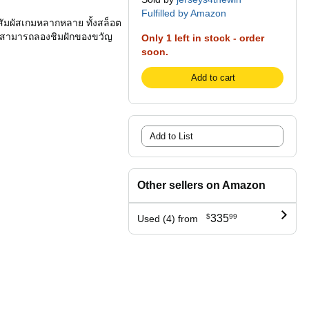
Fulfilled by Amazon
สัมผัสเกมหลากหลาย ทั้งสล็อต
ุณก็สามารถลองชิมฝักของขวัญ
Only 1 left in stock - order
soon.
Add to cart
Add to List
Other sellers on Amazon
$
335
99
Used (4) from