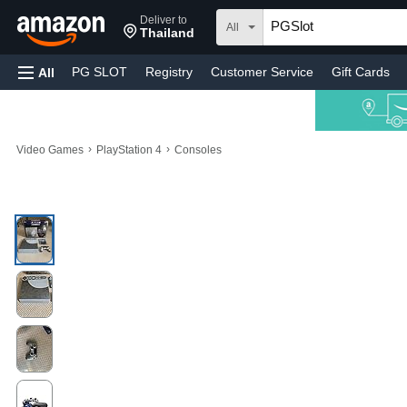
Deliver to
All
Thailand
PG SLOT
Registry
Customer Service
Gift Cards
All
›
›
Video Games
PlayStation 4
Consoles