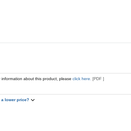
 information about this product, please
click here.
[PDF ]
t a lower price?