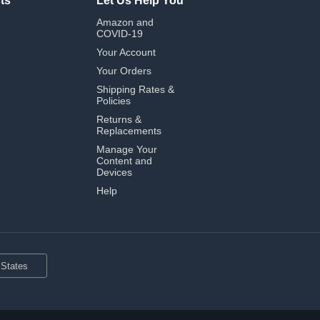
ts
Let Us Help You
Amazon and
COVID-19
Your Account
Your Orders
Shipping Rates &
Policies
Returns &
Replacements
Manage Your
Content and
Devices
Help
 States