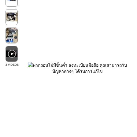
2 VIDEOS