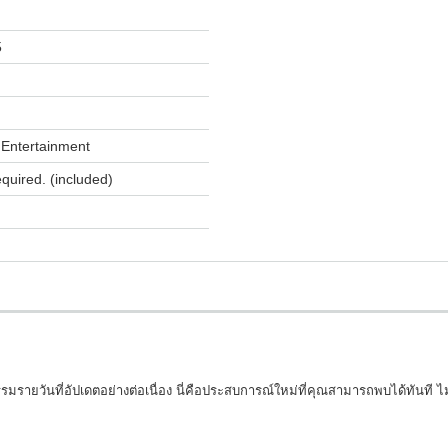
5
Entertainment
equired. (included)
รรมรายวันที่อัปเดตอย่างต่อเนื่อง นี่คือประสบการณ์ใหม่ที่คุณสามารถพบได้ทันที ไม