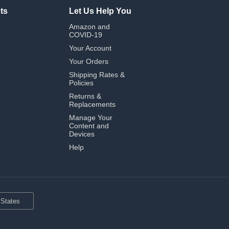
ts
Let Us Help You
Amazon and
COVID-19
Your Account
Your Orders
Shipping Rates &
Policies
Returns &
Replacements
Manage Your
Content and
Devices
Help
 States