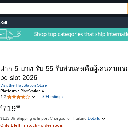
Sell
ฝาก-5-บาท-รับ-55 รับส่วนลดคือผู้เล่นคนแ
pg slot 2026
Visit the PlayStation Store
Platform :
PlayStation 4
4.2
394 ratings
719
$
98
$123.86 Shipping & Import Charges to Thailand
Details
Only 1 left in stock - order soon.