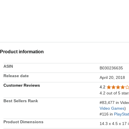
Product information
ASIN
B030236635
Release date
April 20, 2018
Customer Reviews
4.2
4.2 out of 5 star
Best Sellers Rank
#83,477 in Vid
Video Games
)
#116 in
PlaySta
Product Dimensions
14.3 x 4.5 x 17