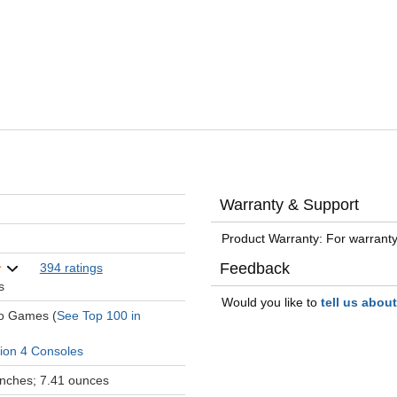
Warranty & Support
Product Warranty: For warranty
Feedback
394 ratings
s
Would you like to
tell us abou
eo Games (
See Top 100 in
tion 4 Consoles
 inches; 7.41 ounces