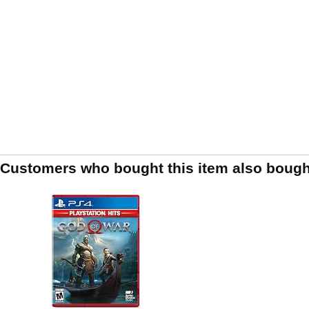
Customers who bought this item also bough