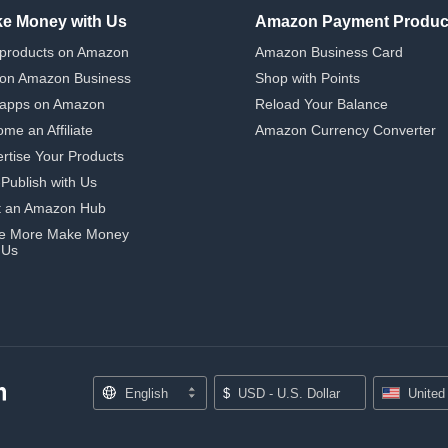
e Money with Us
Amazon Payment Produc
 products on Amazon
Amazon Business Card
 on Amazon Business
Shop with Points
 apps on Amazon
Reload Your Balance
me an Affiliate
Amazon Currency Converter
rtise Your Products
-Publish with Us
t an Amazon Hub
e More Make Money
 Us
English
$
USD - U.S. Dollar
United