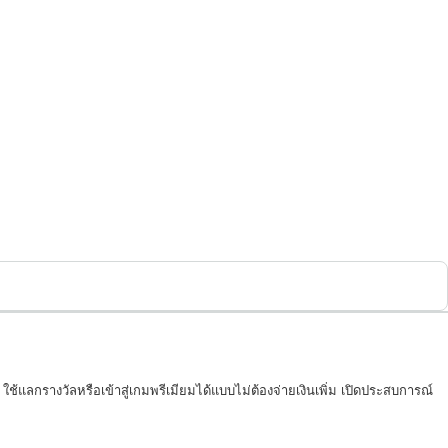
น ใช้แลกรางวัลหรือเข้าสู่เกมพรีเมียมได้แบบไม่ต้องจ่ายเงินเพิ่ม เปิดประสบการณ์