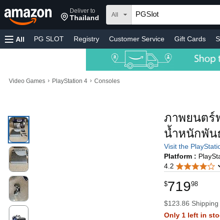
Deliver to
All
Thailand
PG SLOT
Registry
Customer Service
Gift Cards
S
All
›
›
Video Games
PlayStation 4
Consoles
ภาพยนตร์ฟร
น้ำหนักพันธ
Visit the PlayStat
Platform :
PlaySt
4.2
719
$
98
$123.86 Shipping
Only 1 left in st