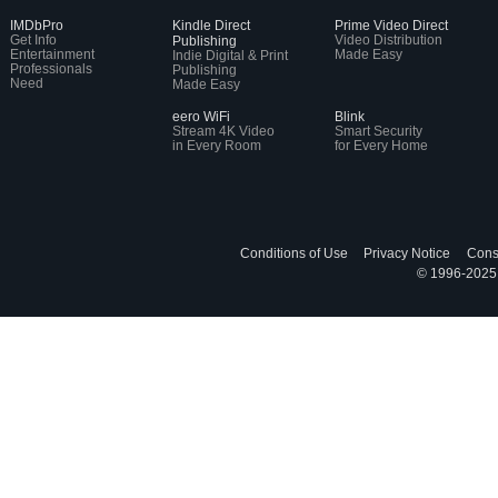
IMDbPro
Kindle Direct
Prime Video Direct
Get Info
Video Distribution
Publishing
Entertainment
Made Easy
Indie Digital & Print
Professionals
Publishing
Need
Made Easy
eero WiFi
Blink
Stream 4K Video
Smart Security
in Every Room
for Every Home
Conditions of Use
Privacy Notice
Cons
© 1996-2025, 