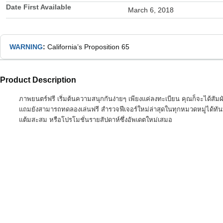
Date First Available
March 6, 2018
WARNING
:
California’s Proposition 65
Product Description
ภาพยนตร์ฟรี เริ่มต้นความสนุกกันง่ายๆ เพียงแค่ลงทะเบียน คุณก็จะได้สัมผั
แถมยังสามารถทดลองเล่นฟรี สำรวจฟีเจอร์ใหม่ล่าสุดในทุกหมวดหมู่ได้ทัน
แต้มสะสม หรือโปรโมชั่นรายสัปดาห์ซึ่งอัพเดตใหม่เสมอ