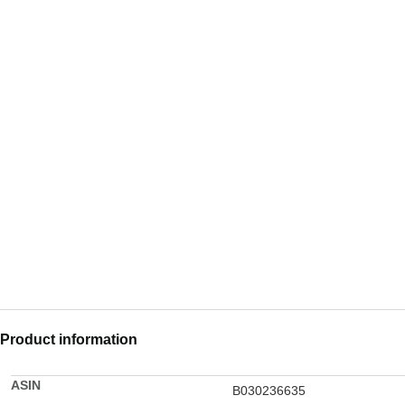
Product information
ASIN
B030236635