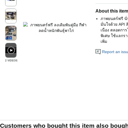
About this ite
ภาพยนตร์ฟรี นั่น
มั่นใจด้วย API 
เนื่อง ตลอดการใ
พิเศษ ใช้แลกราง
เพิ่ม
Report an issue
2 VIDEOS
Customers who bought this item also bough