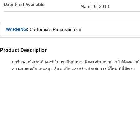
Date First Available
March 6, 2018
WARNING
:
California’s Proposition 65
Product Description
มารีน่า-เบย์-แซนด์ส-คาสิโน เรามีทุกแนว เพียงแค่จินตนาการ ไม่ต้องดาวน
ความปลอดภัย เล่นสนุก ลุ้นรางวัล และสร้างประสบการณ์ใหม่ ที่นี่มีครบ