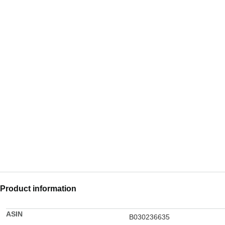
Product information
ASIN
B030236635